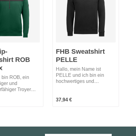
ip-
FHB Sweatshirt
shirt ROB
PELLE
x
Hallo, mein Name ist
PELLE und ich bin ein
h bin ROB, ein
hochwertiges und
iger und
strapazierfähiges
rfähiger Troyer
Sweatshirt aus einem
m weichen
 Preis:
Regulärer Preis:
weichen Baumwolljersey-
37,94 €
jersey-
Mischgewebe und sorge
 Ich sorge mit
mit der angerauten
rench-Terry-
Innenseite für ein
te (besondere
unglaublich angenehmes
struktur) für ein
Tragegefühl. Mein
und komfortables
geprägtes 3D-FHB-