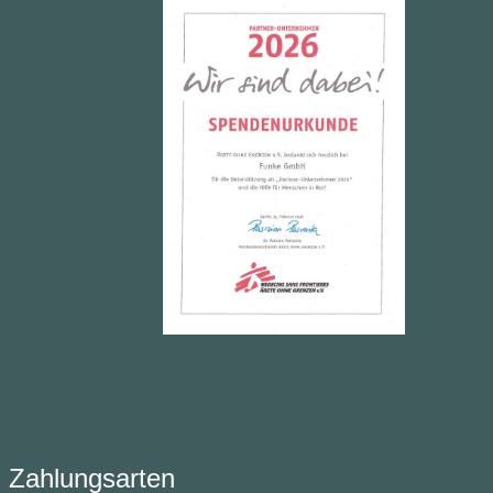
ühl. Meine
Brustlogo ist ein Hingucker.
Passform, YKK-
verschluss bis in
nspitze, tiefer
t für ein
s Rein und Raus,
schwerer
rick am Saum und
Bündchen
rn meine
uer, 2 gut
te Seitentaschen
ecktem
chluss
eichen meine hohe
ität. Ich bin für
ewäsche geeignet
Zahlungsarten