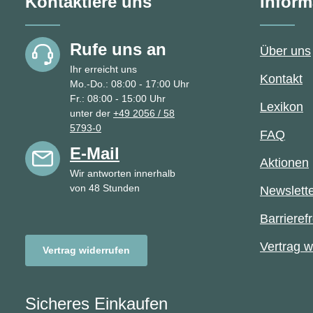
Kontaktiere uns
Inform
trotzdem die
Pflegehinweise 
Mich gibt es in 9
Rufe uns an
Über uns
verschiedenen 
Ihr erreicht uns
Kontakt
Mo.-Do.: 08:00 - 17:00 Uhr
Fr.: 08:00 - 15:00 Uhr
Lexikon
unter der
+49 2056 / 58
5793-0
FAQ
E-Mail
Aktionen
Wir antworten innerhalb
von 48 Stunden
Newslett
Barrierefr
Vertrag w
Vertrag widerrufen
Sicheres Einkaufen