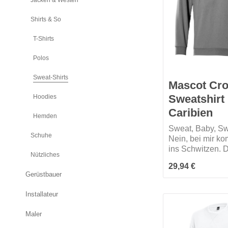
Jacken & Westen
Shirts & So
T-Shirts
Polos
Sweat-Shirts
Mascot Cr
Sweatshirt
Hoodies
Caribien
Hemden
Sweat, Baby, Swe
Schuhe
Nein, bei mir ko
ins Schwitzen. 
Nützliches
meinen hohen
Regulärer Preis:
29,94 €
Baumwollanteil 
Gerüstbauer
ich Feuchtigkeit
hohen Tragekomf
Installateur
Innenseite ist ge
dadurch werde i
Maler
weich und kusch