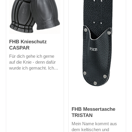
FHB Knieschutz
CASPAR
Für dich gehe ich gerne
auf die Knie - denn dafür
wurde ich gemacht. Ich
bin ein Knieschutz Typ 2.
Durch meine dauerhafte
Elastizität passe ich mich
deinem Knie ergonomisch
in jeder Position an.
FHB Messertasche
TRISTAN
Mein Name kommt aus
dem keltischen und