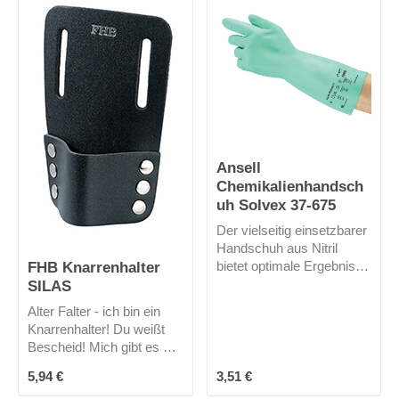
Hosen.Gefertigt werde ich
in der Nähe von Bielfeld -
also made in Germany!
Ansell
Chemikalienhandsch
uh Solvex 37-675
Der vielseitig einsetzbarer
Handschuh aus Nitril
FHB Knarrenhalter
bietet optimale Ergebnisse
SILAS
in trockenen und nassen
silikonfrei - Keine
Arbeitsbereichen und ist
Verunreinigung von
Alter Falter - ich bin ein
wiederverwendbar.Sein
Metallteilen vor
Knarrenhalter! Du weißt
Baumwollvelour-Futter
Lackierarbeiten
Bescheid! Mich gibt es nur
steigert den Tragekomfort
kompatibel mit der
in schwarz.
enorm und das
Regulärer Preis:
Regulärer Preis:
5,94 €
3,51 €
REACH-Verordnung
Rautenfinishin der