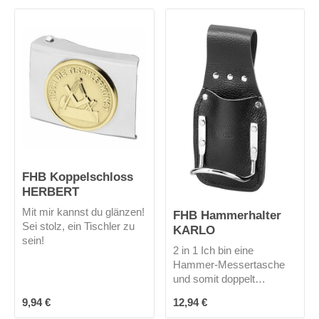
lebensmittelzertifiziert
Innenhand erhöht die
Griffsicherheit in allen
EN 374-1 / Type
Situationen.Er ist die
A (JKLOPT)| EN
richtige Wahl für den
374-5 (VIRUS)| EN
Umgang mit aggressiven
388/ 4101X
Chemiekalien.
FHB Koppelschloss
HERBERT
Mit mir kannst du glänzen!
FHB Hammerhalter
Sei stolz, ein Tischler zu
KARLO
sein!
2 in 1 Ich bin eine
Hammer-Messertasche
und somit doppelt
praktisch. Hammer und
Regulärer Preis:
Regulärer Preis:
9,94 €
12,94 €
Messer sind bei mir