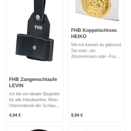
zusammen. Mich gibt es
nur in schwarz.
FHB Koppelschloss
HEIKO
Mit mir kannst du glänzen!
Sei stolz, ein
Zimmermann oder -Frau
zu sein!
FHB Zangenschlaufe
LEVIN
Ich bin ein idealer Begleiter
für alle Handwerker. Mein
Obermaterial der Schlaufe
besteht aus einem
Regulärer Preis:
Regulärer Preis:
4,94 €
9,94 €
Rindleder mit
Kombigerbung. In meiner
Schlaufe sind deine