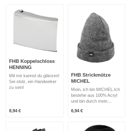
immer am richtigen Platz
und schnell griffbereit.
Mich gibt es nur in
schwarz.
FHB Koppelschloss
HENNING
FHB Strickmütze
Mit mir kannst du glänzen!
MICHEL
Sei stolz, ein Handweker
zu sein!
Moin, ich bin MICHEL.Ich
bestehe aus 100% Acryl
und bin durch mein
Innenfleece winddicht und
Regulärer Preis:
Regulärer Preis:
8,94 €
6,94 €
atmungsaktiv -also ideal
für alle Tätigkeiten im
Freien.Mich gibt es in 3
Farben.