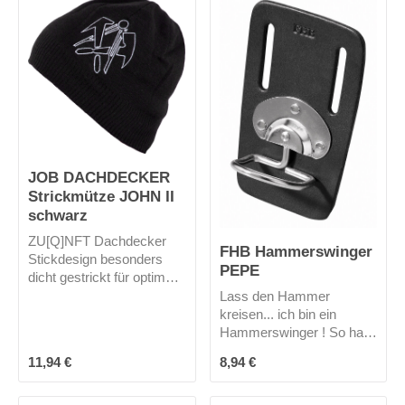
Zangen gut verstaut,
stören nicht und sind aber
doch jederzeit griffbereit.
Mich gibt es nur in
schwarz.
JOB DACHDECKER
Strickmütze JOHN II
schwarz
ZU[Q]NFT Dachdecker
FHB Hammerswinger
Stickdesign besonders
PEPE
dicht gestrickt für optimale
Wärme optimale
Lass den Hammer
Passform Universalgröße
kreisen... ich bin ein
Hammerswinger ! So hast
du die Hände frei und dein
Regulärer Preis:
Regulärer Preis:
11,94 €
8,94 €
Werkzeug ist trotzdem
immer griffbereit!Mich gibt