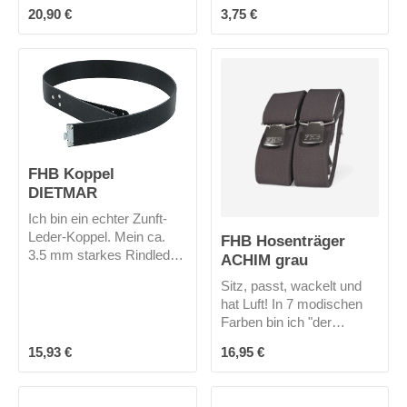
ca. 22 cm breit x 27 cm
Regulärer Preis:
Regulärer Preis:
20,90 €
3,75 €
lang , mit einer großen und
einer kleinen Nageltasche,
Messertasche,
Hammerschlaufe usw. hat
dein Werkzeug genug
Platz und ist immer am
richtigen Ort
FHB Koppel
DIETMAR
Ich bin ein echter Zunft-
Leder-Koppel. Mein ca.
FHB Hosenträger
3.5 mm starkes Rindleder
ACHIM grau
ist durchgefärbt und
Sitz, passt, wackelt und
feuchtigkeitsresistent. Ich
hat Luft! In 7 modischen
komme ohne
Farben bin ich "der
Koppelschloss und mich
Hosenträger" für
gibt es (leider?) nur in
Regulärer Preis:
Regulärer Preis:
15,93 €
16,95 €
Hosenträger.
schwarz. Dank meiner
Breite von 40 mm passe
ich in fast alle