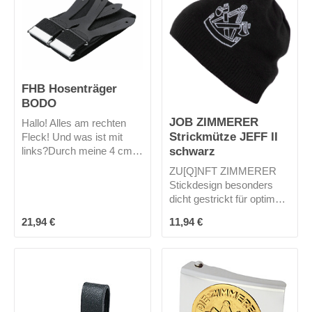
FHB Hosenträger
BODO
JOB ZIMMERER
Hallo! Alles am rechten
Strickmütze JEFF II
Fleck! Und was ist mit
schwarz
links?Durch meine 4 cm
breiten Herkulesträger auf
ZU[Q]NFT ZIMMERER
120 cm Länge und das
Stickdesign besonders
Echtlederrückenkreuz
dicht gestrickt für optimale
bleibt alles da, wo es
Wärme optimale
hingehört.Rechts wie
Regulärer Preis:
Regulärer Preis:
21,94 €
11,94 €
Passform Universalgröße
links! Und dadurch bin ich
auch optisch ein echter
Hingucker. Sehr gut
arbeite ich mit KARL-
HEINZ von FHB und
ANTON von FHB