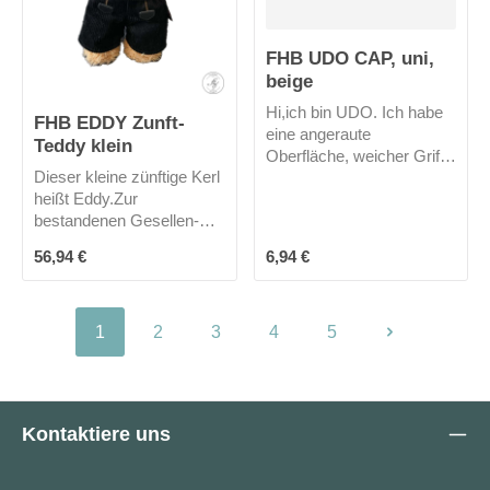
FHB UDO CAP, uni,
beige
Hi,ich bin UDO. Ich habe
FHB EDDY Zunft-
eine angeraute
Teddy klein
Oberfläche, weicher Griff,
Dieser kleine zünftige Kerl
vorgeformter Schirm,
heißt Eddy.Zur
hochwertiger
bestandenen Gesellen-
Metallklappenverschluss
Prüfung, als kleine
zur
Regulärer Preis:
Regulärer Preis:
56,94 €
6,94 €
Aufmerksamkeit, zum
Weitenregulierung.Mich
Ausbildungsstart oder
gibt es in 2 Farben
einfach nur so...über
"Teddy Eddy" freuen sich
1
2
3
4
5
Seite
Seite
Seite
Seite
Seite
bestimmt nicht nur die
"kleinen Handwerker-
Fans"Auf dem Hut könnte
dein Logo stehen.
Kontaktiere uns