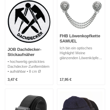
es nur in schwarz.
FHB Löwenkopfkette
SAMUEL
Ich bin ein optisches
JOB Dachdecker-
Highlight! Meine
Stickaufnäher
glänzenden Löwenköpfe
• hochwertig gesticktes
und die 3 fache Kette
Dachdecker-Zunftemblem
bestehen aus Messing.Mit
• aufnähbar • 8 cm Ø
einer Gesamtlänge von 32
cm bin ich nicht zu
Regulärer Preis:
Regulärer Preis:
3,47 €
17,95 €
übersehen!