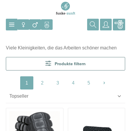
Zum Hauptinhalt springen
Viele Kleinigkeiten, die das Arbeiten schöner machen
Produkte filtern
1
2
3
4
5
Seite
Seite
Seite
Seite
Seite