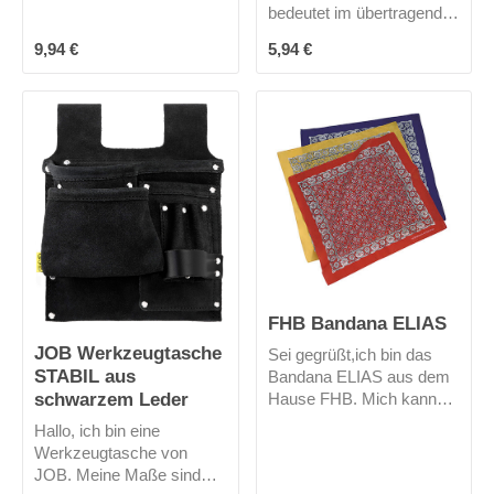
bedeutet im übertragenden
Sinne: "der
Regulärer Preis:
Regulärer Preis:
9,94 €
5,94 €
waffentragende Mann" -
ihr könnt bei mir sorglos
euer Messer verstauen.
Mich gibt es nur in
schwarz.
FHB Bandana ELIAS
JOB Werkzeugtasche
Sei gegrüßt,ich bin das
STABIL aus
Bandana ELIAS aus dem
schwarzem Leder
Hause FHB. Mich kannst
du vielseitig einsetzen. Ob
Hallo, ich bin eine
als Kopftuch oder
Werkzeugtasche von
Halstuch, ich bin für alle
JOB. Meine Maße sind
Einsätze bereit !!