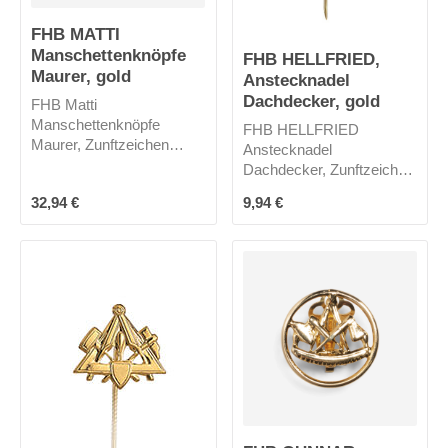
FHB MATTI
Manschettenknöpfe
FHB HELLFRIED,
Maurer, gold
Anstecknadel
Dachdecker, gold
FHB Matti
Manschettenknöpfe
FHB HELLFRIED
Maurer, Zunftzeichen
Anstecknadel
Maurer
Dachdecker, Zunftzeichen
Dachdecker
Regulärer Preis:
Regulärer Preis:
32,94 €
9,94 €