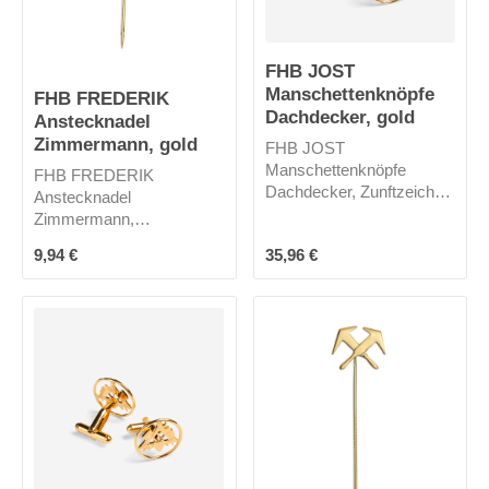
FHB JOST
Manschettenknöpfe
FHB FREDERIK
Dachdecker, gold
Anstecknadel
Zimmermann, gold
FHB JOST
Manschettenknöpfe
FHB FREDERIK
Dachdecker, Zunftzeichen
Anstecknadel
Dachdecker
Zimmermann,
Zunftzeichen
Regulärer Preis:
Regulärer Preis:
9,94 €
35,96 €
Zimmermann