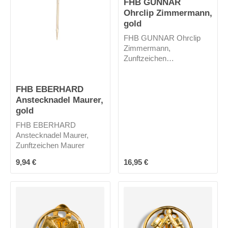
FHB GUNNAR
Ohrclip Zimmermann,
gold
FHB GUNNAR Ohrclip
Zimmermann,
Zunftzeichen
Zimmermann
FHB EBERHARD
Anstecknadel Maurer,
gold
FHB EBERHARD
Anstecknadel Maurer,
Zunftzeichen Maurer
Regulärer Preis:
Regulärer Preis:
9,94 €
16,95 €