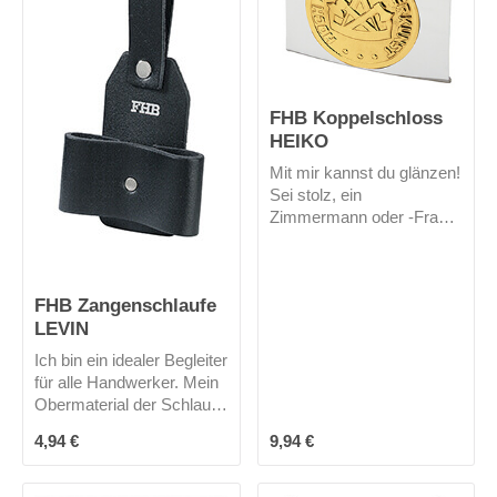
zusammen. Mich gibt es
nur in schwarz.
FHB Koppelschloss
HEIKO
Mit mir kannst du glänzen!
Sei stolz, ein
Zimmermann oder -Frau
zu sein!
FHB Zangenschlaufe
LEVIN
Ich bin ein idealer Begleiter
für alle Handwerker. Mein
Obermaterial der Schlaufe
besteht aus einem
Regulärer Preis:
Regulärer Preis:
4,94 €
9,94 €
Rindleder mit
Kombigerbung. In meiner
Schlaufe sind deine