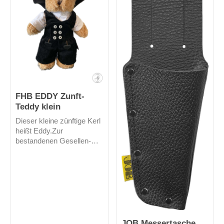
möglich (Gesamtlänge
130 cm). Gürtelbreite 4
cm.
FHB EDDY Zunft-
Teddy klein
Dieser kleine zünftige Kerl
heißt Eddy.Zur
bestandenen Gesellen-
Prüfung, als kleine
Aufmerksamkeit, zum
Ausbildungsstart oder
einfach nur so...über
"Teddy Eddy" freuen sich
bestimmt nicht nur die
"kleinen Handwerker-
Fans"Auf dem Hut könnte
JOB Messertasche