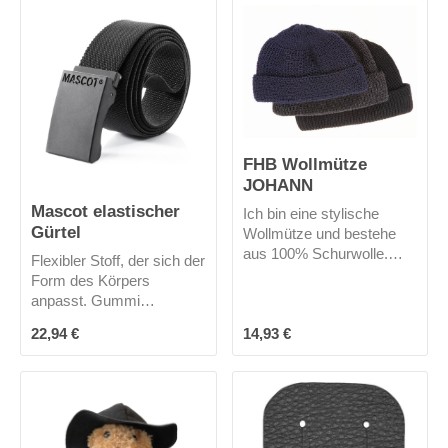
es nur in schwarz.
FHB Wollmütze
JOHANN
Mascot elastischer
Ich bin eine stylische
Gürtel
Wollmütze und bestehe
aus 100% Schurwolle.
Flexibler Stoff, der sich der
Man sagt mir nach ich
Form des Körpers
wäre warm, weich und
anpasst. Gummi
sehr angenehm zu tragen.
beschichtete Schnalle zur
Regulärer Preis:
Regulärer Preis:
22,94 €
14,93 €
Steige ich auch dir bald zu
Vermeidung von Kratzern.
Kopf?Mich gibt es in 3
Kräftige Qualität, die für
Farben.
einen guten Sitz der Hose
sorgt, auch wenn die
Taschen mit Werkzeug
gefüllt sind. Kürzung