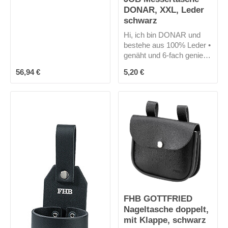
dein Logo stehen.
DONAR, XXL, Leder
schwarz
Hi, ich bin DONAR und
bestehe aus 100% Leder •
genäht und 6-fach genietet
• XXL Ausführung
Regulärer Preis:
Regulärer Preis:
56,94 €
5,20 €
FHB GOTTFRIED
Nageltasche doppelt,
mit Klappe, schwarz