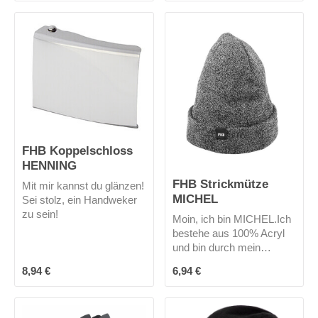
Mich gibt es nur in
schwarz.
FHB Koppelschloss
HENNING
FHB Strickmütze
Mit mir kannst du glänzen!
MICHEL
Sei stolz, ein Handweker
zu sein!
Moin, ich bin MICHEL.Ich
bestehe aus 100% Acryl
und bin durch mein
Innenfleece winddicht und
Regulärer Preis:
Regulärer Preis:
8,94 €
6,94 €
atmungsaktiv -also ideal
für alle Tätigkeiten im
Freien.Mich gibt es in 3