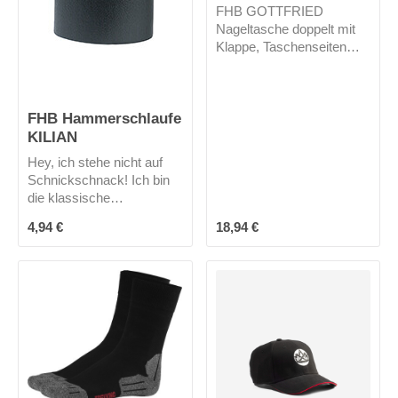
FHB GOTTFRIED
Nageltasche doppelt mit
Klappe, Taschenseiten
genäht, 2 dehnbare
Innenfächer, Klappe
verschließbar mit
FHB Hammerschlaufe
Druckknopf
KILIAN
Hey, ich stehe nicht auf
Schnickschnack! Ich bin
die klassische
Hammerschlaufe aus
Regulärer Preis:
Regulärer Preis:
4,94 €
18,94 €
Rindleder und mich gibt es
nur in schwarz.