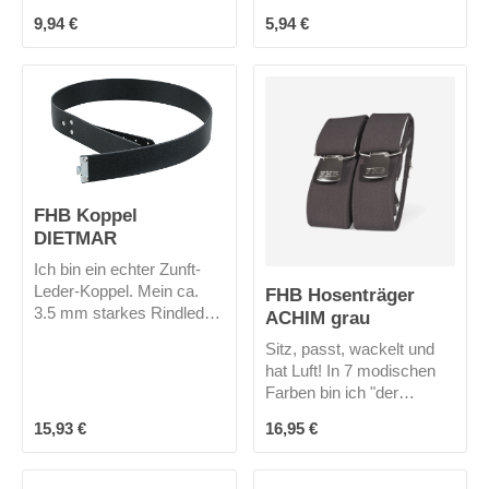
Sinne: "der
Regulärer Preis:
Regulärer Preis:
9,94 €
5,94 €
waffentragende Mann" -
ihr könnt bei mir sorglos
euer Messer verstauen.
Mich gibt es nur in
schwarz.
FHB Koppel
DIETMAR
Ich bin ein echter Zunft-
Leder-Koppel. Mein ca.
FHB Hosenträger
3.5 mm starkes Rindleder
ACHIM grau
ist durchgefärbt und
Sitz, passt, wackelt und
feuchtigkeitsresistent. Ich
hat Luft! In 7 modischen
komme ohne
Farben bin ich "der
Koppelschloss und mich
Hosenträger" für
gibt es (leider?) nur in
Regulärer Preis:
Regulärer Preis:
15,93 €
16,95 €
Hosenträger.
schwarz. Dank meiner
Breite von 40 mm passe
ich in fast alle