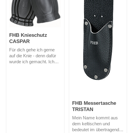
FHB Knieschutz
CASPAR
Für dich gehe ich gerne
auf die Knie - denn dafür
wurde ich gemacht. Ich
bin ein Knieschutz Typ 2.
Durch meine dauerhafte
Elastizität passe ich mich
deinem Knie ergonomisch
in jeder Position an.
FHB Messertasche
TRISTAN
Mein Name kommt aus
dem keltischen und
bedeutet im übertragenden