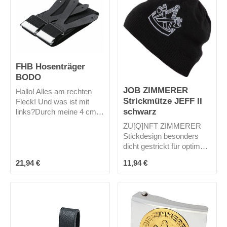
Farben.
FHB Hosenträger
BODO
JOB ZIMMERER
Hallo! Alles am rechten
Strickmütze JEFF II
Fleck! Und was ist mit
schwarz
links?Durch meine 4 cm
breiten Herkulesträger auf
ZU[Q]NFT ZIMMERER
120 cm Länge und das
Stickdesign besonders
Echtlederrückenkreuz
dicht gestrickt für optimale
bleibt alles da, wo es
Wärme optimale
hingehört.Rechts wie
Regulärer Preis:
Regulärer Preis:
21,94 €
11,94 €
Passform Universalgröße
links! Und dadurch bin ich
auch optisch ein echter
Hingucker. Sehr gut
arbeite ich mit KARL-
HEINZ von FHB und
ANTON von FHB