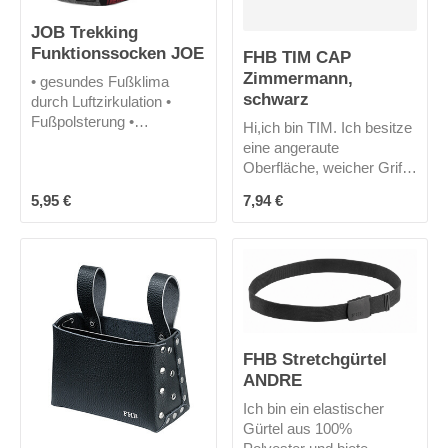
JOB Trekking
Funktionssocken JOE
FHB TIM CAP
Zimmermann,
• gesundes Fußklima
schwarz
durch Luftzirkulation •
Fußpolsterung •
Hi,ich bin TIM. Ich besitze
stoßdämpfend •
eine angeraute
handgekettelte Spitze •
Oberfläche, weicher Griff,
ÖKO Tex
vorgeformter Schirm,
Regulärer Preis:
Regulärer Preis:
5,95 €
7,94 €
schadstoffgeprüft
hochwertiger
Metallklappenverschluss
zur Weitenregulierung,
gesticktes Zunftzeichen
auf der Frontseite
Zimmermann,
Einheitsgröße
FHB Stretchgürtel
ANDRE
Ich bin ein elastischer
Gürtel aus 100%