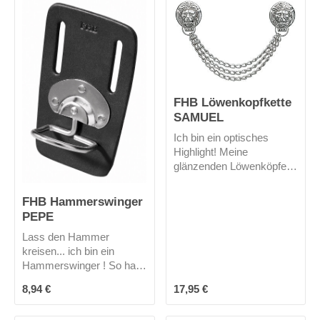
Zangen gut verstaut,
stören nicht und sind aber
doch jederzeit griffbereit.
Mich gibt es nur in
schwarz.
FHB Löwenkopfkette
SAMUEL
Ich bin ein optisches
Highlight! Meine
glänzenden Löwenköpfe
und die 3 fache Kette
bestehen aus Messing.Mit
FHB Hammerswinger
einer Gesamtlänge von 32
PEPE
cm bin ich nicht zu
Lass den Hammer
übersehen!
kreisen... ich bin ein
Hammerswinger ! So hast
du die Hände frei und dein
Regulärer Preis:
Regulärer Preis:
8,94 €
17,95 €
Werkzeug ist trotzdem
immer griffbereit!Mich gibt