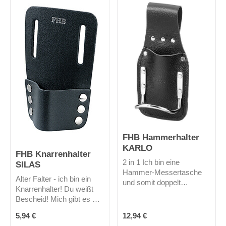
Hosen.Gefertigt werde ich
in der Nähe von Bielfeld -
also made in Germany!
FHB Hammerhalter
KARLO
FHB Knarrenhalter
2 in 1 Ich bin eine
SILAS
Hammer-Messertasche
Alter Falter - ich bin ein
und somit doppelt
Knarrenhalter! Du weißt
praktisch. Hammer und
Bescheid! Mich gibt es nur
Messer sind bei mir
in schwarz.
immer am richtigen Platz
Regulärer Preis:
Regulärer Preis:
5,94 €
12,94 €
und schnell griffbereit.