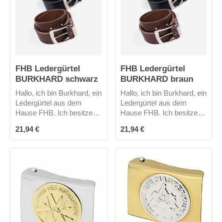
FHB Ledergürtel
FHB Ledergürtel
BURKHARD schwarz
BURKHARD braun
Hallo, ich bin Burkhard, ein
Hallo, ich bin Burkhard, ein
Ledergürtel aus dem
Ledergürtel aus dem
Hause FHB. Ich besitze
Hause FHB. Ich besitze
eine natürliche Fett-
eine natürliche Fett-
Regulärer Preis:
Regulärer Preis:
21,94 €
21,94 €
Wachs-Optik.
Wachs-Optik.