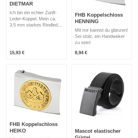
DIETMAR
Ich bin ein echter Zunft-
FHB Koppelschloss
Leder-Koppel. Mein ca.
HENNING
3.5 mm starkes Rindleder
Mit mir kannst du glänzen!
ist durchgefärbt und
Sei stolz, ein Handweker
feuchtigkeitsresistent. Ich
zu sein!
komme ohne
Koppelschloss und mich
Regulärer Preis:
Regulärer Preis:
15,93 €
8,94 €
gibt es (leider?) nur in
schwarz. Dank meiner
Breite von 40 mm passe
ich in fast alle
Hosen.Gefertigt werde ich
in der Nähe von Bielfeld -
also made in Germany!
FHB Koppelschloss
HEIKO
Mascot elastischer
Gürtel