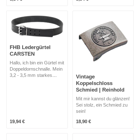
FHB Ledergürtel
CARSTEN
Hallo, ich bin ein Gürtel mit
Doppeldornschnalle. Mein
3,2 - 3,5 mm starkes
Vintage
Rindleder ist durchgefärbt.
Koppelschloss
Mich gibt es nur in
Schmied | Reinhold
schwarz.
Mit mir kannst du glänzen!
Sei stolz, ein Schmied zu
sein!
Regulärer Preis:
Regulärer Preis:
19,94 €
18,90 €