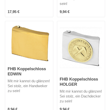
sein!
du gerne auch beim
Waschen an deiner Hose
Regulärer Preis:
Regulärer Preis:
17,95 €
9,94 €
lassen, dass stört mich
überhaupt nicht! Mich gibt
es nur in schwarz.
FHB Koppelschloss
EDWIN
FHB Koppelschloss
Mit mir kannst du glänzen!
HOLGER
Sei stolz, ein Handweker
zu sein!
Mit mir kannst du glänzen!
Sei stolz, ein Dachdecker
zu sein!
Regulärer Preis:
Regulärer Preis:
8,94 €
9,94 €