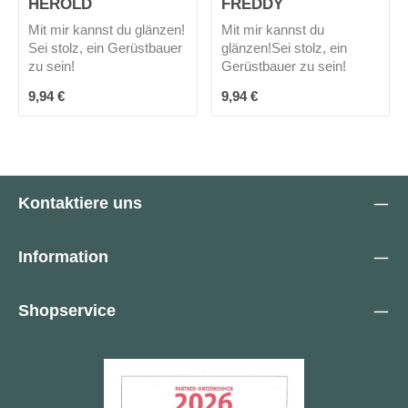
HEROLD
FREDDY
Mit mir kannst du glänzen!
Mit mir kannst du
Sei stolz, ein Gerüstbauer
glänzen!Sei stolz, ein
zu sein!
Gerüstbauer zu sein!
Regulärer Preis:
Regulärer Preis:
9,94 €
9,94 €
Kontaktiere uns
Information
Shopservice