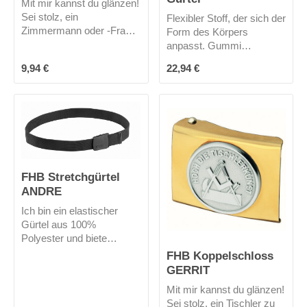
Mit mir kannst du glänzen!
Sei stolz, ein
Flexibler Stoff, der sich der
Zimmermann oder -Frau
Form des Körpers
zu sein!
anpasst. Gummi
beschichtete Schnalle zur
Regulärer Preis:
Regulärer Preis:
9,94 €
22,94 €
Vermeidung von Kratzern.
Kräftige Qualität, die für
einen guten Sitz der Hose
sorgt, auch wenn die
Taschen mit Werkzeug
gefüllt sind. Kürzung
möglich (Gesamtlänge
130 cm). Gürtelbreite 4
FHB Stretchgürtel
cm.
ANDRE
Ich bin ein elastischer
Gürtel aus 100%
Polyester und biete
extrem viel Tragekomfort.
FHB Koppelschloss
Meine Elastizität wird
GERRIT
durch eine spezielle
Mit mir kannst du glänzen!
Strickart dauerhaft
Sei stolz, ein Tischler zu
gewährleistet. Mich kannst