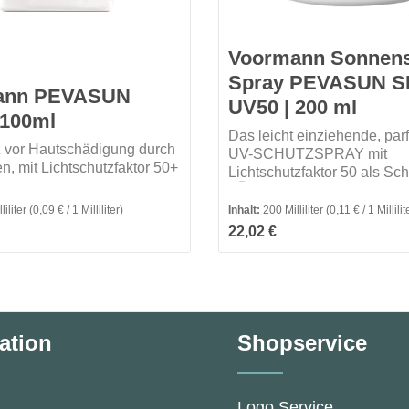
Voormann Sonnens
Spray PEVASUN 
ann PEVASUN
UV50 | 200 ml
100ml
Das leicht einziehende, par
z vor Hautschädigung durch
UV-SCHUTZSPRAY mit
n, mit Lichtschutzfaktor 50+
Lichtschutzfaktor 50 als Sch
Hautschäden durch UV-
silikonfrei
Strahlen.Merkmale
fümiert
liliter
(0,09 € / 1 Milliliter)
Inhalt:
200 Milliliter
(0,11 € / 1 Millilit
unparfümiert
Preis:
Regulärer Preis:
utral
22,02 €
wasserfest
rfest
dermatologisch geteste
tigkeitsspendend
ation
Shopservice
Logo Service