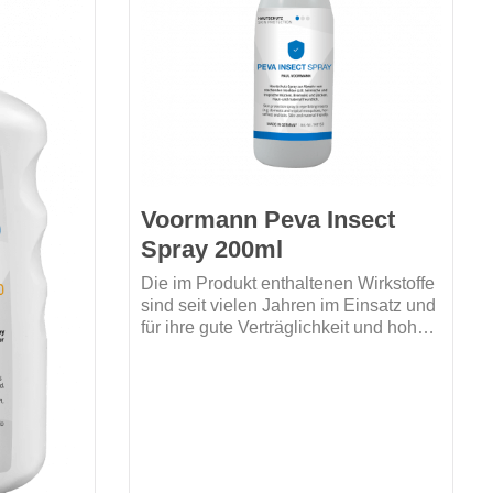
Voormann Peva Insect
Spray 200ml
Die im Produkt enthaltenen Wirkstoffe
sind seit vielen Jahren im Einsatz und
für ihre gute Verträglichkeit und hohe
Wirksamkeit (Icaridin) bekannt. Es ist
unparfümiert
ein angenehm natürlich riechendes
farbstofffrei
Spray, welches sich leicht aufsprühen
silikonfrei
und gut verteilen lässt.Schützt die
Haut wirksam bis zu 8 Stunden vor
stechenden Insekten(z.B heimische
und tropische Mücken, Bremsen) und