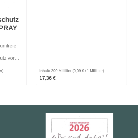
bis zu 5 Stunden vor
ZeckenMerkmale:
chutz
SPRAY
fümfreie
utz vor
er)
Inhalt:
200 Milliliter
(0,09 € / 1 Milliliter)
Regulärer Preis:
17,36 €
t