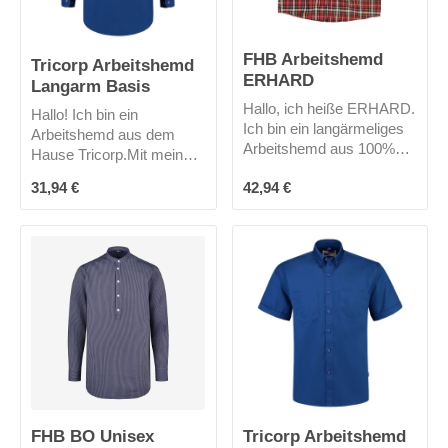
FHB Arbeitshemd
Tricorp Arbeitshemd
ERHARD
Langarm Basis
Hallo, ich heiße ERHARD.
Hallo! Ich bin ein
Ich bin ein langärmeliges
Arbeitshemd aus dem
Arbeitshemd aus 100%
Hause Tricorp.Mit meinem
Baumwolle. In meine 2
Mischgewebe aus
Regulärer Preis:
Regulärer Preis:
31,94 €
42,94 €
großen aufgesetzte
Baumwolle und Polyester
Pattentaschen passen
bin ich recht robust und
viele nützliche Dinge.
trotzdem angenehm zu
tragen. Ich wurde für
Männer wie auch für
Frauen konzipiert und
dadurch ist meine
Passform gerade. Meine 2
aufgesetzten
Brusttaschen und mein
Button-Down Kragen
runden mein Profil ab.Mich
FHB BO Unisex
Tricorp Arbeitshemd
gibt es in 3 Farben.