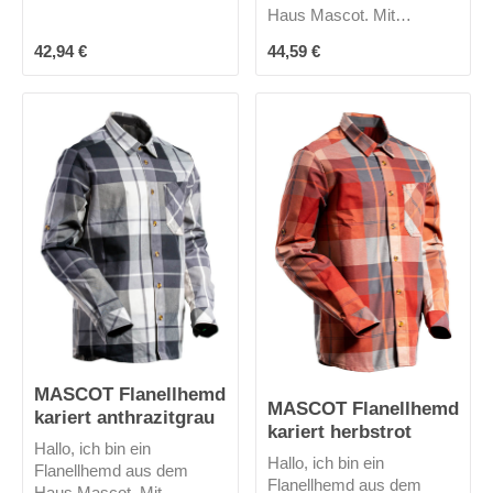
aufgesetzte Pattentaschen
Haus Mascot. Mit
passen viele nützliche
Knopfverschluss.
Dinge.
Regulärer Preis:
Regulärer Preis:
42,94 €
44,59 €
Brusttasche mit
Stifttasche. Ärmel können
hochgekrempelt und mit
Knopf befestigt werden.
Ärmelschlitz, verstärkt.
Manschetten mit
Knopfregulierung. OEKO-
TEX® STANDARD 100
MASCOT Flanellhemd
MASCOT Flanellhemd
kariert anthrazitgrau
kariert herbstrot
Hallo, ich bin ein
Hallo, ich bin ein
Flanellhemd aus dem
Flanellhemd aus dem
Haus Mascot. Mit