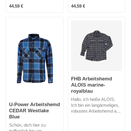
Knopfverschluss.
Knopfverschluss.
Regulärer Preis:
Regulärer Preis:
44,59 €
44,59 €
Brusttasche mit
Brusttasche mit
Stifttasche. Ärmel können
Stifttasche. Ärmel können
hochgekrempelt und mit
hochgekrempelt und mit
Knopf befestigt werden.
Knopf befestigt werden.
Ärmelschlitz, verstärkt.
Ärmelschlitz, verstärkt.
Manschetten mit
Manschetten mit
Knopfregulierung. OEKO-
Knopfregulierung. OEKO-
TEX® STANDARD 100
TEX® STANDARD 100
FHB Arbeitshemd
ALOIS marine-
royalblau
Hallo, ich heiße ALOIS.
U-Power Arbeitshemd
Ich bin ein langärmeliges,
CEDAR Westlake
robustes Arbeitshemd aus
Blue
100% Baumwolle. In
meine 2 großen
Schön, dich hier zu
aufgesetzte Pattentaschen
treffen!Ich bin ein