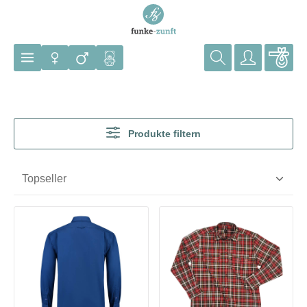
Zum Hauptinhalt springen
Produkte filtern