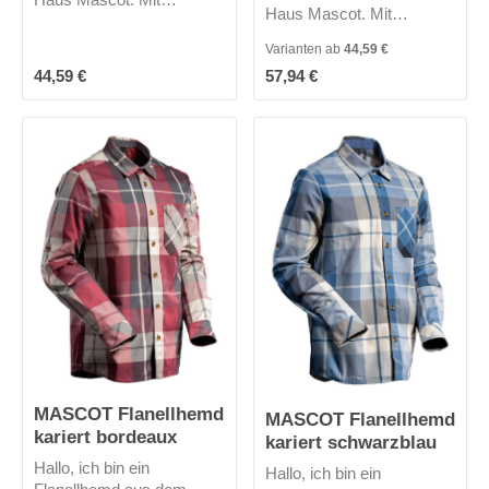
Haus Mascot. Mit
Knopfverschluss.
Knopfverschluss.
Brusttasche mit
Varianten ab
44,59 €
Brusttasche mit
Stifttasche. Ärmel können
Regulärer Preis:
Regulärer Preis:
44,59 €
57,94 €
Stifttasche. Ärmel können
hochgekrempelt und mit
hochgekrempelt und mit
Knopf befestigt werden.
Knopf befestigt werden.
Ärmelschlitz, verstärkt.
Ärmelschlitz, verstärkt.
Manschetten mit
Manschetten mit
Knopfregulierung. OEKO-
Knopfregulierung. OEKO-
TEX® STANDARD 100
TEX® STANDARD 100
MASCOT Flanellhemd
MASCOT Flanellhemd
kariert bordeaux
kariert schwarzblau
Hallo, ich bin ein
Hallo, ich bin ein