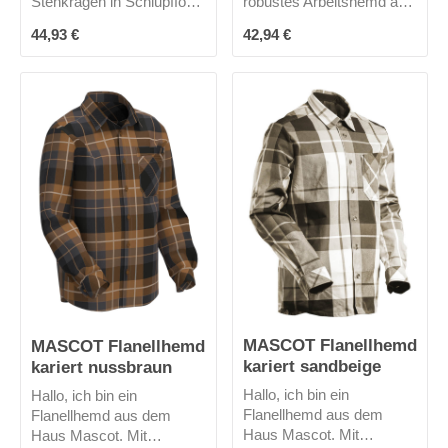
Stehkragen in Schlupfform
robustes Arbeitshemd aus
und bin die Alternative zur
100% Baumwolle. In
Regulärer Preis:
Regulärer Preis:
44,93 €
42,94 €
klassischen Staude.
meine 2 großen
Schmale Passform.
aufgesetzte Pattentaschen
passen viele nützliche
Dinge.
MASCOT Flanellhemd
MASCOT Flanellhemd
kariert sandbeige
kariert nussbraun
Hallo, ich bin ein
Hallo, ich bin ein
Flanellhemd aus dem
Flanellhemd aus dem
Haus Mascot. Mit
Haus Mascot. Mit