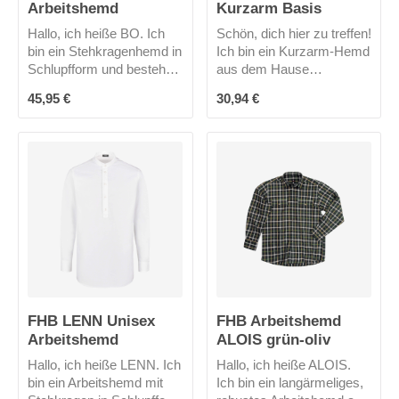
Arbeitshemd
Kurzarm Basis
Hallo, ich heiße BO. Ich
Schön, dich hier zu treffen!
bin ein Stehkragenhemd in
Ich bin ein Kurzarm-Hemd
Schlupfform und bestehe
aus dem Hause
aus 100% Baumwolle
Tricorp.Ich kleide Männer
Regulärer Preis:
Regulärer Preis:
45,95 €
30,94 €
auch bekannt unter
wie Frauen gleichermaßen
Fischerhemd oder
und habe deshalb eine
Grubenhemd. Ich bin
reguläre Passform. Meine
besonders robust und
Materialzusammensetzun
traditionell gibt es mich nur
g unterstützt die
in blau/weiß
Bewegungsfreiheit. 2
gestreift.Packen wir es
aufgesetzte Brusttaschen
an?!
und ein Button-Down
Kragen runden mein Profil
ab.Neugierig?Mich gibt es
in 3 Farben.
FHB LENN Unisex
FHB Arbeitshemd
Arbeitshemd
ALOIS grün-oliv
Hallo, ich heiße LENN. Ich
Hallo, ich heiße ALOIS.
bin ein Arbeitshemd mit
Ich bin ein langärmeliges,