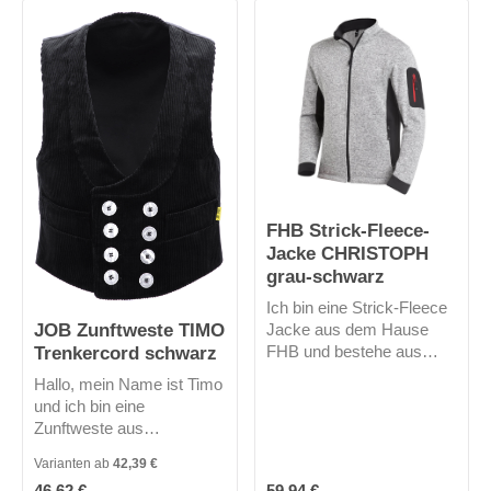
modische Passform
macht eine gute Figur. Ich
habe keine Kapuze.
FHB Strick-Fleece-
Jacke CHRISTOPH
grau-schwarz
Ich bin eine Strick-Fleece
JOB Zunftweste TIMO
Jacke aus dem Hause
Trenkercord schwarz
FHB und bestehe aus
100% Polyester. Dadurch
Hallo, mein Name ist Timo
bin ich sehr warm und
und ich bin eine
leicht. Meine körpernahe,
Zunftweste aus
modische Passform
Trenkercord. Meine
macht eine gute Figur. Ich
Varianten ab
42,39 €
Schließung ist traditionell
habe keine Kapuze.
Regulärer Preis:
Regulärer Preis:
46,62 €
59,94 €