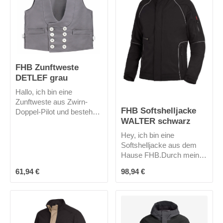
hohen Tragekomfort.
Meine Kapuze ist
abnehmbar und durch
meine vielen Taschen
biete ich viel Funktionalität.
Kann´s los gehen?
FHB Zunftweste
DETLEF grau
Hallo, ich bin eine
Zunftweste aus Zwirn-
FHB Softshelljacke
Doppel-Pilot und bestehe
WALTER schwarz
aus reiner Baumwolle.
Meine zweireihig
Hey, ich bin eine
angebrachten 8
Softshelljacke aus dem
Perlmuttimitatknöpfe
Hause FHB.Durch mein
verleihen mir eine zünftige
elastisches Obermaterial
Regulärer Preis:
Regulärer Preis:
Optik. Zum verbesserten
61,94 €
98,94 €
biete ich einen sehr
Tragekomfort und zur
bequemen Tragekomfort
Regulierung der Passform
und kann zusätzlich mit
verhilft mein
Funktionalitäten wie
Rückenschnallgurt. Mich
wasserabweisend,
gibt es in 3 Farben.