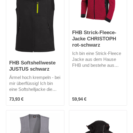
ist abnehmbar.
Rückenschnallgurt lässt
sich die Passform gut
regulieren. Meine
zweireihige Schließung mit
8 Perlmuttimitatknöpfen
FHB Strick-Fleece-
machen meine zünftige
Optik perfekt.
Jacke CHRISTOPH
rot-schwarz
Ich bin eine Strick-Fleece
Jacke aus dem Hause
FHB Softshellweste
FHB und bestehe aus
JUSTUS schwarz
100% Polyester. Dadurch
bin ich sehr warm und
Ärmel hoch krempeln - bei
leicht. Meine körpernahe,
mir überflüssig! Ich bin
modische Passform
eine Softshelljacke die
macht eine gute Figur. Ich
winddicht, stark
Regulärer Preis:
Regulärer Preis:
73,93 €
59,94 €
habe keine Kapuze.
wasserabweisend und
atmungsaktiv ist. Durch
mein elastisches
Obermaterial biete ich
extreme
Bewegungsfreiheit und