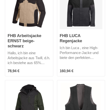
winddicht und
atmungsaktiv aufweisen.
Meine Kapuze ist
abnehmbar.
FHB Arbeitsjacke
FHB LUCA
ERNST beige-
Regenjacke
schwarz
Ich bin Luca , eine High-
Performance-Jacke und
Hallo, ich bin eine
biete den perfekten
Arbeitsjacke aus Twill, d.h.
Regenschutz nach DIN
ich bestehe aus 65%
EN 343, wasserdicht
Baumwolle und 35%
Regulärer Preis:
Regulärer Preis:
78,94 €
160,94 €
(Wassersäule 10.000mm),
Polyester. Dadurch bin ich
atmungsaktiv (5.000g/qm/
recht robust und du hast
24Std.) und winddicht.
optimalen Tragekomfort
Abgedichtete Nähte,
und Bewegungsfreiheit.
Mesh-Futter in Kapuze
Meine 2 Pattentaschen im
und Body, Ärmelfütterung,
Brustbereich und meine 2
Kinnschutz, verstellbare
großen Seitentaschen
Höhen- und
bieten viel Platz für so