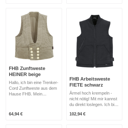
biete ich optimale
leicht. Meine körpernahe,
Bewegungsfreiheit.Ich
modische Passform
besitze 2 Seitentaschen
macht eine gute Figur. Ich
und 1 Handytasche.
habe keine Kapuze.
FHB Zunftweste
HEINER beige
FHB Arbeitsweste
Hallo, ich bin eine Trenker-
FIETE schwarz
Cord Zunftweste aus dem
Ärmel hoch krempeln -
Hause FHB. Mein
nicht nötig! Mit mir kannst
Rückenschnallgurt
du direkt loslegen. Ich bin
gewährt eine gute
FIETE, die Weste aus
Passform. Die zweireihige
Regulärer Preis:
Regulärer Preis:
64,94 €
102,94 €
dem Hause FHB. Mit
Schließung mit 8
meinen großen
Perlmuttimitationsknöpfen
Kängurutaschen, dem