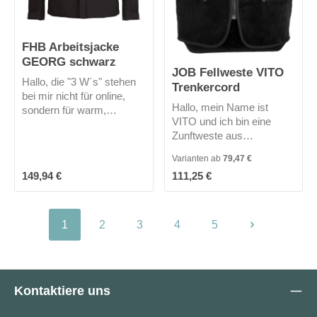
FHB Arbeitsjacke
GEORG schwarz
JOB Fellweste VITO
Hallo, die "3 W´s" stehen
Trenkercord
bei mir nicht für online,
Hallo, mein Name ist
sondern für warm,
VITO und ich bin eine
winddicht und
Zunftweste aus
wasserabweisend. Durch
Trenkercord. Ich besitze 3
meine Primaloft-Fütterung
Varianten ab
79,47 €
Außen und 2
bin ich der ideale Begleiter
Regulärer Preis:
Regulärer Preis:
149,94 €
111,25 €
Innentaschen und habe
für Outdoor-Tätigkeiten.
einen verlängerten
Ich bin zudem ein
Rücken. Mein Webpelz
Leichtgewicht mit meinen
hält dich schön warm.
260 g/m² und bestehe aus
1
2
3
4
5
Seite
Seite
Seite
Seite
Seite
100% Polyester. Meine
Kapuze ist abnehmbar.
Also, gut das du online
bist, um mich zu kaufen!
Kontaktiere uns