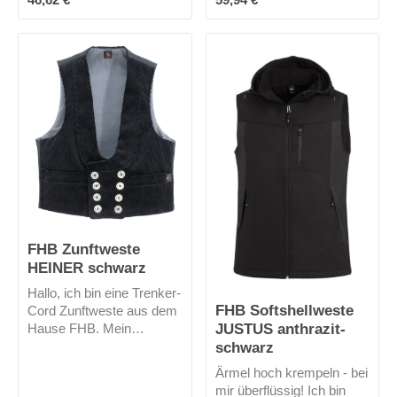
2-reihig und ich besitze
einen Schalkragen.
FHB Zunftweste
HEINER schwarz
Hallo, ich bin eine Trenker-
FHB Softshellweste
Cord Zunftweste aus dem
JUSTUS anthrazit-
Hause FHB. Mein
schwarz
Rückenschnallgurt
gewährt eine gute
Ärmel hoch krempeln - bei
Passform. Die zweireihige
mir überflüssig! Ich bin