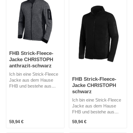
FHB Strick-Fleece-
Jacke CHRISTOPH
anthrazit-schwarz
Ich bin eine Strick-Fleece
FHB Strick-Fleece-
Jacke aus dem Hause
Jacke CHRISTOPH
FHB und bestehe aus
schwarz
100% Polyester. Dadurch
bin ich sehr warm und
Ich bin eine Strick-Fleece
leicht. Meine körpernahe,
Jacke aus dem Hause
modische Passform
FHB und bestehe aus
macht eine gute Figur. Ich
100% Polyester. Dadurch
Regulärer Preis:
Regulärer Preis:
habe keine Kapuze.
59,94 €
59,94 €
bin ich sehr warm und
leicht. Meine körpernahe,