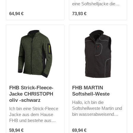
Schließung mit 8
eine Softshelljacke die
Perlmuttimitationsknöpfen
winddicht, stark
rundet mein Profil ab.Mich
Regulärer Preis:
Regulärer Preis:
64,94 €
73,93 €
wasserabweisend und
gibt es in 3 Farben.
atmungsaktiv ist. Durch
mein elastisches
Obermaterial biete ich
extreme
Bewegungsfreiheit und
hohen Tragekomfort.
Meine Kapuze ist
abnehmbar und durch
meine vielen Taschen
biete ich viel Funktionalität.
Kann´s los gehen?
FHB Strick-Fleece-
FHB MARTIN
Jacke CHRISTOPH
Softshell-Weste
oliv -schwarz
Hallo, ich bin die
Softshellweste Martin und
Ich bin eine Strick-Fleece
bin wasserabweisend
Jacke aus dem Hause
,winddicht und
FHB und bestehe aus
atmungsaktiv. Durch mein
100% Polyester. Dadurch
Regulärer Preis:
Regulärer Preis:
59,94 €
69,94 €
elastisches Obermaterial
bin ich sehr warm und