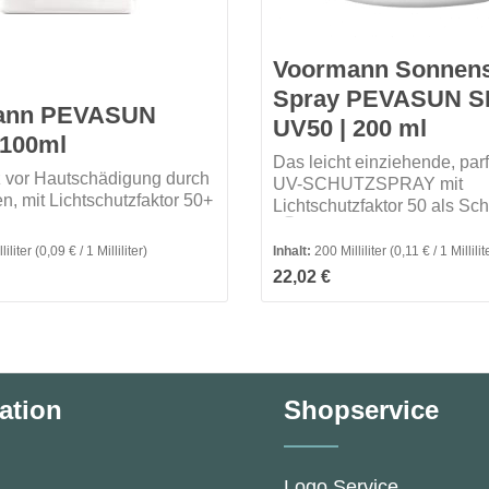
Voormann Sonnens
Spray PEVASUN 
ann PEVASUN
UV50 | 200 ml
100ml
Das leicht einziehende, par
z vor Hautschädigung durch
UV-SCHUTZSPRAY mit
n, mit Lichtschutzfaktor 50+
Lichtschutzfaktor 50 als Sch
Hautschäden durch UV-
silikonfrei
Strahlen.Merkmale
fümiert
liliter
(0,09 € / 1 Milliliter)
Inhalt:
200 Milliliter
(0,11 € / 1 Millilit
unparfümiert
Preis:
Regulärer Preis:
utral
22,02 €
wasserfest
rfest
dermatologisch geteste
tigkeitsspendend
ation
Shopservice
Logo Service