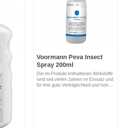
Voormann Peva Insect
Spray 200ml
Die im Produkt enthaltenen Wirkstoffe
sind seit vielen Jahren im Einsatz und
für ihre gute Verträglichkeit und hohe
Wirksamkeit (Icaridin) bekannt. Es ist
unparfümiert
ein angenehm natürlich riechendes
farbstofffrei
Spray, welches sich leicht aufsprühen
silikonfrei
und gut verteilen lässt.Schützt die
Haut wirksam bis zu 8 Stunden vor
stechenden Insekten(z.B heimische
und tropische Mücken, Bremsen) und