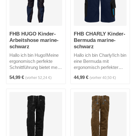
FHB HUGO Kinder-
FHB CHARLY Kinder-
Arbeitshose marine-
Bermuda marine-
schwarz
schwarz
Hallo ich bin Hugo!Meine
Hallo ich bin Charly!Ich bin
ergonomisch perfekte
eine Bermuda mit
Schnittführung bietet mehr
ergonomisch perfekter
Bewegungsfreiheit, ein
Schnittführung und biete
Regulärer Preis:
Regulärer Preis:
54,99 €
44,99 €
(vorher 52,24 €)
(vorher 40,50 €)
verstellbarer Hosenbund
mehr Bewegungsfreiheit
und die Knieverstärkung
und einen verstellbaren
laden ein zum
Hosenbund.Ab auf den
SPIELEN.Auf die Plätze,
Spielplatz!
fertig, los!