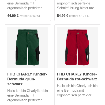
eine Bermuda mit
ergonomisch perfekte
ergonomisch perfekter
Schnittführung bietet mehr
Schnittführung und biete
Bewegungsfreiheit, ein
Regulärer Preis:
Regulärer Preis:
44,99 €
54,99 €
(vorher 40,50 €)
(vorher 52,24 €)
mehr Bewegungsfreiheit
verstellbarer Hosenbund
und einen verstellbaren
und die Knieverstärkung
Hosenbund.Ab auf den
laden ein zum
Spielplatz!
SPIELEN.Auf die Plätze,
fertig, los!
FHB CHARLY Kinder-
FHB CHARLY Kinder-
Bermuda grün-
Bermuda rot-schwarz
schwarz
Hallo ich bin Charly!Ich bin
eine Bermuda mit
Hallo ich bin Charly!Ich bin
ergonomisch perfekter
eine Bermuda mit
Schnittführung und biete
ergonomisch perfekter
mehr Bewegungsfreiheit
Schnittführung und biete