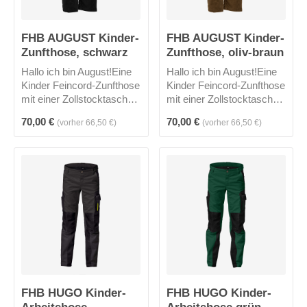
FHB AUGUST Kinder-
FHB AUGUST Kinder-
Zunfthose, schwarz
Zunfthose, oliv-braun
Hallo ich bin August!Eine
Hallo ich bin August!Eine
Kinder Feincord-Zunfthose
Kinder Feincord-Zunfthose
mit einer Zollstocktasche,
mit einer Zollstocktasche,
einer Gesäßtasche und
einer Gesäßtasche und
Regulärer Preis:
Regulärer Preis:
70,00 €
70,00 €
(vorher 66,50 €)
(vorher 66,50 €)
Kunstlederpaspelierung-
Kunstlederpaspelierung-
ganz wie bei den Großen
ganz wie bei den Großen
:)
:)
FHB HUGO Kinder-
FHB HUGO Kinder-
Arbeitshose
Arbeitshose grün-