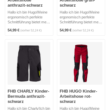
anthrazit-schwarz
schwarz
Hallo ich bin Hugo!Meine
Hallo ich bin Hugo!Meine
ergonomisch perfekte
ergonomisch perfekte
Schnittführung bietet mehr
Schnittführung bietet mehr
Bewegungsfreiheit, ein
Bewegungsfreiheit, ein
Regulärer Preis:
Regulärer Preis:
54,99 €
54,99 €
(vorher 52,24 €)
(vorher 52,24 €)
verstellbarer Hosenbund
verstellbarer Hosenbund
und die Knieverstärkung
und die Knieverstärkung
laden ein zum
laden ein zum
SPIELEN.Auf die Plätze,
SPIELEN.Auf die Plätze,
fertig, los!
fertig, los!
FHB CHARLY Kinder-
FHB HUGO Kinder-
Bermuda anthrazit-
Arbeitshose rot-
schwarz
schwarz
Hallo ich bin Charly!Ich bin
Hallo ich bin Hugo!Meine