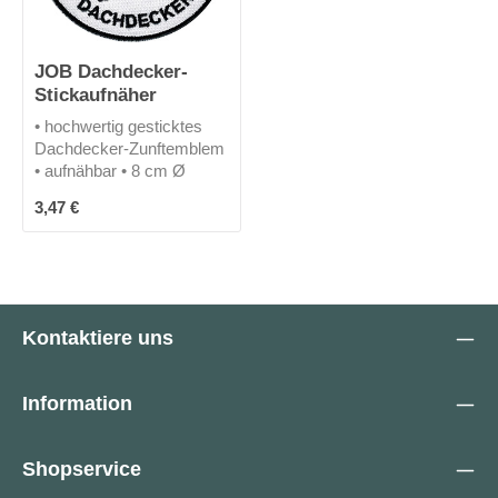
JOB Dachdecker-
Stickaufnäher
• hochwertig gesticktes
Dachdecker-Zunftemblem
• aufnähbar • 8 cm Ø
Regulärer Preis:
3,47 €
Kontaktiere uns
Information
Shopservice