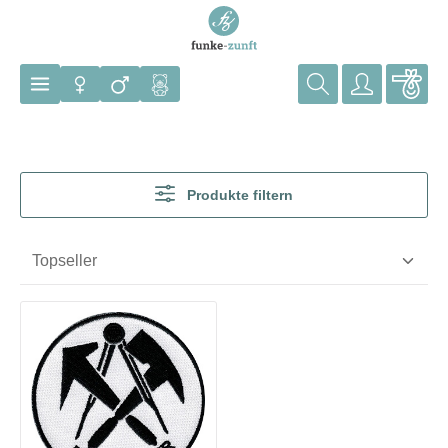
Zum Hauptinhalt springen
Produkte filtern