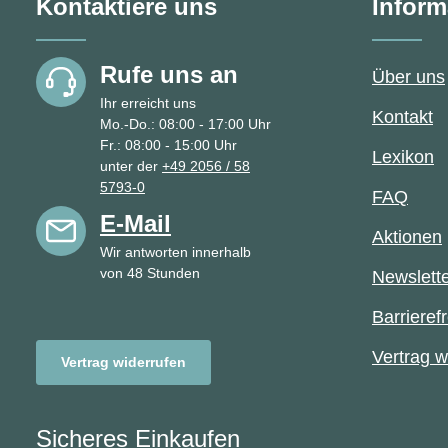
Kontaktiere uns
Inform
verbessert das 
Dank meiner E
Fähigkeit bin ich
Rufe uns an
den Einsatz in
Über uns
elektrostatische
Ihr erreicht uns
Bereichen einset
Kontakt
Mo.-Do.: 08:00 - 17:00 Uhr
bin für alle ELT
Fr.: 08:00 - 15:00 Uhr
Sicherheitsschu
Lexikon
unter der
+49 2056 / 58
zertifiziert.Kurz 
5793-0
bin eine semi-
FAQ
orthopädische E
E-Mail
geeignet für ES
Aktionen
Wir antworten innerhalb
Sicherheitsschu
von 48 Stunden
Elten, mein erg
Newslett
geformtes Fußbett
optimale Passfo
Barrierefr
rechten und lin
abgestimmt, ich 
Vertrag w
Vertrag widerrufen
antistatisch und
hautsympathisch
jetzt aber!
Sicheres Einkaufen