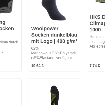
HKS 
ng
Clima
socken
Woolpower
1000
Socken dunkelblau
Hallo di
mit Logo | 400 g/m²
mich trag
klima durch
Abriebfe
62%
Obermate
Merinowolle/33%Polyamdi
bedruckt,
e/5%Elastane, verfügbare
Schaum m
pitze •
Größen: 36-39; 40-44; 45-
Feuchtigk
offgeprüft
Regulärer Preis:
Regulärer
19,64 €
7,74 €
48
stischem
System, 
Beständi
Qualität 
umweltfre
eine Sta
geprüft 
191 und f