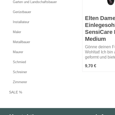
Garten und Landschaftsbauer
Gerüstbauer
Elten Dam
Installateur
Einlegesoh
SensiCare 
Maler
Medium
Metallbauer
Gönne deinen F
Wohltat! Ich bin
Maurer
geformt und biet
Schmied
Damenfüßen mit
Regulärer Preis:
9,70 €
Längsgewölbe e
Schreiner
spürbares Plus 
Tragekomfort un
Zimmerer
angenehme Auftri
Dämpfung. Du wi
SALE %
sofort merken: 
sind weich gebet
ermüden nicht s
schnell.Mein Ob
ist hautfreundli