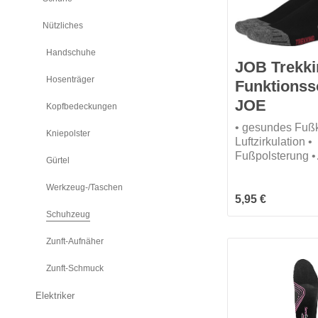
Nützliches
Handschuhe
JOB Trekki
Hosenträger
Funktions
JOE
Kopfbedeckungen
• gesundes Fuß
Kniepolster
Luftzirkulation •
Fußpolsterung •
Gürtel
stoßdämpfend •
handgekettelte S
Werkzeug-/Taschen
ÖKO Tex schadst
Regulärer Preis:
5,95 €
Schuhzeug
Zunft-Aufnäher
Zunft-Schmuck
Elektriker