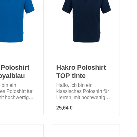
Poloshirt
Hakro Poloshirt
oyalblau
TOP tinte
h bin ein
Hallo, ich bin ein
es Poloshirt für
klassisches Poloshirt für
it hochwertig
Herren, mit hochwertig
eter 3-Loch-
verarbeiteter 3-Loch-
 Preis:
Regulärer Preis:
25,64 €
te mit extra haltbar
Knopfleiste mit extra haltbar
en, bruchsicheren
angenähten, bruchsicheren
Ton in Ton mit
Knöpfen, Ton in Ton mit
tem HAKRO
gelasertem HAKRO
g. Mit Ersatzknopf,
Schriftzug. Mit Ersatzknopf,