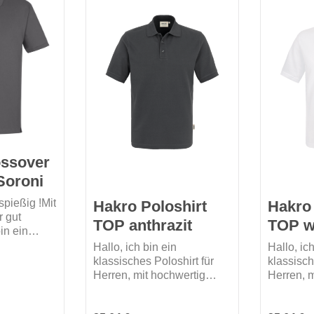
Nackenba
es in 9 verschiedenen
geriegelt
Farben.
Passform:
ossover
Soroni
spießig !Mit
Hakro Poloshirt
Hakro 
r gut
TOP anthrazit
TOP w
in ein
Mischgewebe
Hallo, ich bin ein
Hallo, ic
, 5 %
klassisches Poloshirt für
klassisch
otz meiner
Herren, mit hochwertig
Herren, m
ssform
verarbeiteter 3-Loch-
verarbeit
h jeder
Knopfleiste mit extra haltbar
Knopfleis