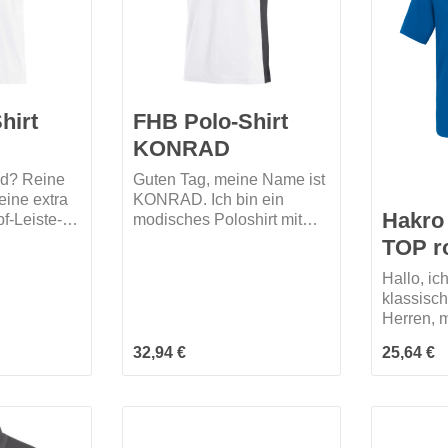
hirt
FHB Polo-Shirt
KONRAD
nd? Reine
Guten Tag, meine Name ist
ine extra
KONRAD. Ich bin ein
Hakro 
f-Leiste-
modisches Poloshirt mit
r?! Mich
Seitenschlitzen für mehr
TOP r
rschiedenen
Bewegungsfreiheit. Eine
Hallo, ic
ch!
Brusttasche mit Stifttasche
klassisch
und eine 2 Knopf-Leiste
Herren, m
zieren meine Front. Meine
verarbeit
Modernität spiegelt sich in
Regulärer Preis:
Regulärer
32,94 €
25,64 €
Knopfleis
der Zweifarbigkeit wider.
angenäht
Egal, welche Farbe du dir
Knöpfen, 
aussuchst, der Schulter-
gelaser
und Seitenbereich ist
Schriftzu
immer schwarz. Mich gibt