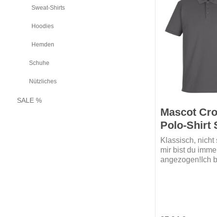
Sweat-Shirts
Hoodies
Hemden
Schuhe
Nützliches
SALE %
Mascot Cr
Polo-Shirt 
Klassisch, nicht 
mir bist du imme
angezogen!Ich b
Poloshirt aus 
(95% Baumwolle
Elasthan) und tr
körpernahen Pa
kann ich dadurc