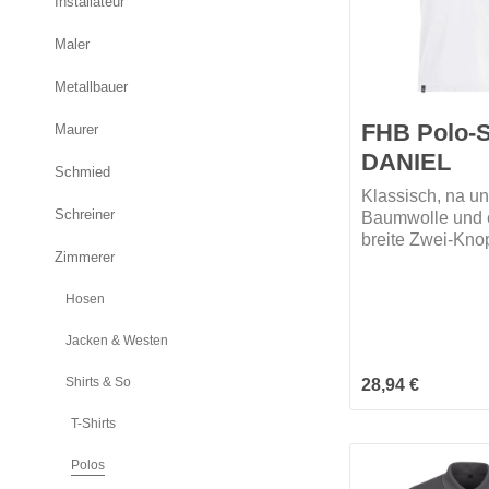
Installateur
Maler
Metallbauer
FHB Polo-S
Maurer
DANIEL
Schmied
Klassisch, na u
Schreiner
Baumwolle und e
breite Zwei-Knop
Zimmerer
wer braucht meh
gibt es in 10 ve
Hosen
Farben. Kauf mi
Jacken & Westen
Shirts & So
Regulärer Preis:
28,94 €
T-Shirts
Polos