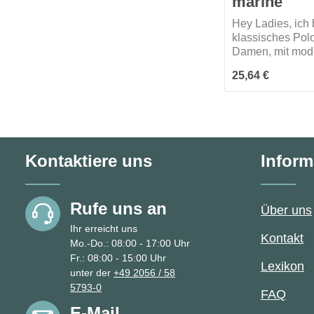
marine
Hey Ladies, ich 
klassisches Polos
Damen, mit mod
schmaler, hochw
Regulärer Preis:
25,64 €
verarbeiteter 4-
Knopfleiste mit e
angenähten, bru
Knöpfen, Ton in 
gelasertem HA
Schriftzug. Mit E
Kontaktiere uns
Inform
Nackenband und
geriegelten Seit
Passform: Regul
Rufe uns an
Über uns
Ihr erreicht uns
Kontakt
Mo.-Do.: 08:00 - 17:00 Uhr
Fr.: 08:00 - 15:00 Uhr
Lexikon
unter der
+49 2056 / 58
5793-0
FAQ
E-Mail