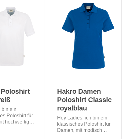
nd und doppelt
Nackenband und doppelt
en Seitenschlitzen.
geriegelten Seitenschlitzen.
 Comfort Fit
Passform: Comfort Fit
Poloshirt
Hakro Damen
eiß
Poloshirt Classic
royalblau
h bin ein
es Poloshirt für
Hey Ladies, ich bin ein
it hochwertig
klassisches Poloshirt für
eter 3-Loch-
Damen, mit modisch
te mit extra haltbar
schmaler, hochwertig