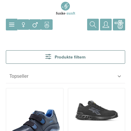
Zum Hauptinhalt springen
Produkte filtern