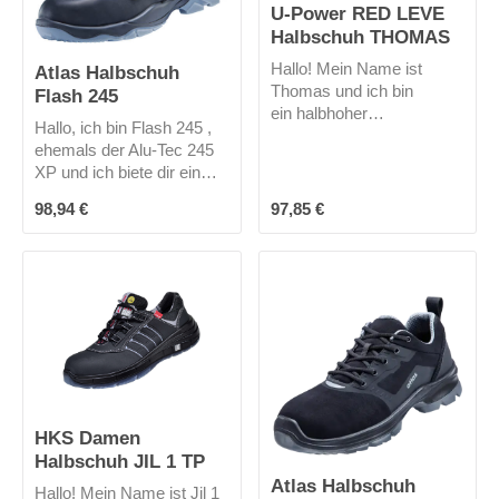
U-Power RED LEVE
Halbschuh THOMAS
Hallo! Mein Name ist
Atlas Halbschuh
Thomas und ich bin
Flash 245
ein halbhoher
Hallo, ich bin Flash 245 ,
Sicherheitsschuhe mit
ehemals der Alu-Tec 245
leichter AirToe Aluminium-
XP und ich biete dir ein
Zehenschutzkappe im
gesünderes Arbeiten
Schutzstandard S3 SRC
Regulärer Preis:
Regulärer Preis:
98,94 €
97,85 €
durch mein neues 3D
CI ESD und verfüge über
Dämpfungssystem,
eine ultraleichte Sohle aus
welches spürbar
PU-Mischung der neuen
schonendes und
Generation, abriebfest, öla
ermüdungsfreies Laufen
bweisend, rutschfest und
bewirkt.Hierfür sorgt das
antistatisch.
perfekte Zusammenspiel
aus einer
druckentlastenden
Einlegesohle und der
HKS Damen
leichten und
Halbschuh JIL 1 TP
reaktionsfreudigen MPU
Atlas Halbschuh
Sohlentechnologie. Von
Hallo! Mein Name ist Jil 1