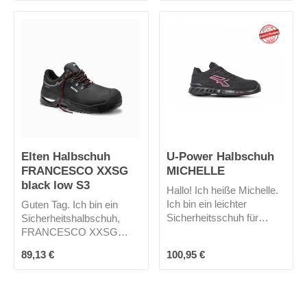
ermaterial aus kühlem,
bequem, mit
superatmungsaktivem Air
korrosionsbeständigem
net® und
und atmungsaktivem
weichem Wildleder.
Putek PLUS®-
Obermaterial,
Schnürverschluss und
gepolsterter Nylon-
Balgzunge für maximalen
Tragekomfort.
Elten Halbschuh
U-Power Halbschuh
FRANCESCO XXSG
MICHELLE
black low S3
Hallo! Ich heiße Michelle.
Ich bin ein leichter
Guten Tag. Ich bin ein
Sicherheitsschuh für
Sicherheitshalbschuh,
Damen mit ultraatmungsa
FRANCESCO XXSG
ktivem Obermaterial aus
black Low ESD S3,
Regulärer Preis:
Regulärer Preis:
89,13 €
100,95 €
Nylon und
728721-36, ELTEN
kontrastierenden rosa
WELLMAXX,
Seitenstreifen.
Obermaterial: Rindleder,
Abriebfester
Atmungsaktives