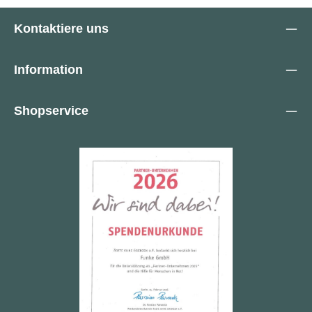
Überkappenschutz.
Textilfutter, Geschlossene,
gepolsterte Lasche,
Kontaktiere uns
Ganzflächige Einlegesohle
ARTISAN Yellow ESD,
PU/PU Sohle WELLMAXX
Information
SAFETY GRIP,
Stahlkappe, EN ISO
20345 S3 SRC, Form A
Shopservice