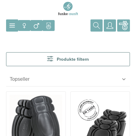
Zum Hauptinhalt springen
Produkte filtern