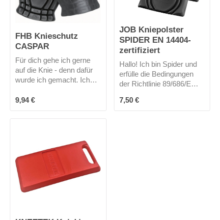
JOB Kniepolster
FHB Knieschutz
SPIDER EN 14404-
CASPAR
zertifiziert
Für dich gehe ich gerne
Hallo! Ich bin Spider und
auf die Knie - denn dafür
erfülle die Bedingungen
wurde ich gemacht. Ich
der Richtlinie 89/686/EWG
bin ein Knieschutz Typ 2.
(PSA). Ich passe zu allen
Regulärer Preis:
Regulärer Preis:
Durch meine dauerhafte
9,94 €
7,50 €
JOB Hosen mit
Elastizität passe ich mich
Kniepolstertaschen bis
deinem Knie ergonomisch
Bundweite 110cm.
in jeder Position an.