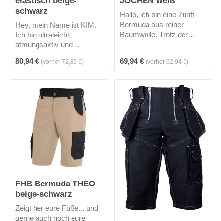
elastisch beige-
JOCHEN weiß
schwarz
Hallo, ich bin eine Zunft-
Bermuda aus reiner
Hey, mein Name ist KIM.
Baumwolle. Trotz der
Ich bin ultraleicht,
Dicke meines Stoffes,
atmungsaktiv und
eignet sich der Zwirn-
trotzdem robust durch
Regulärer Preis:
Regulärer Preis:
80,94 €
69,94 €
(vorher 72,85 €)
(vorher 62,94 €)
Doppel-Pilot Stoff ideal für
FHB Vollzwirn-Gewebe.
den Sommer, da er
Außerdem bin ich
angenehm zu tragen ist
elastisch und
und Feuchtigkeit
widerstandsfähig im
absorbiert. Mich gibt es in
Gesäß-, Schritt- und
3 Farben.
Oberschenkelbereich
durch Cordura-Strech-
Material. Ich bin
körperbetont geschnitten,
besitze elastische 3D-
Frinlock-Einsätze für eine
Komfort-Passform,
FHB Bermuda THEO
Taschenbereich (Stift-,
Messer- und Zollstock)
beige-schwarz
mit Reißverschluss
Zeigt her eure Füße... und
verschließbarer
gerne auch noch eure