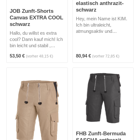
elastisch anthrazit-
schwarz
JOB Zunft-Shorts
Canvas EXTRA COOL
Hey, mein Name ist KIM.
schwarz
Ich bin ultraleicht,
atmungsaktiv und
Hallo, du willst es extra
trotzdem robust durch
cool? Dann kauf mich! Ich
FHB Vollzwirn-Gewebe.
bin leicht und stabil ,
Außerdem bin ich
besitze aus Cordura®
Regulärer Preis:
Regulärer Preis:
53,50 €
80,94 €
elastisch und
(vorher 48,15 €)
(vorher 72,85 €)
verstärkte Vordertaschen ,
widerstandsfähig im
2 Gesäßtaschen aus
Gesäß-, Schritt- und
Cordura® und eine
Oberschenkelbereich
Zollstocktasche aus
durch Cordura-Strech-
Cordura® sowie eine
Material. Ich bin
Smartphonetasche aus
körperbetont geschnitten,
Cordura®
besitze elastische 3D-
Frinlock-Einsätze für eine
Komfort-Passform,
Taschenbereich (Stift-,
Messer- und Zollstock)
mit Reißverschluss
FHB Zunft-Bermuda
verschließbarer