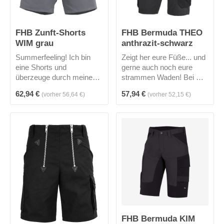
FHB Bermuda THEO
FHB Zunft-Shorts
anthrazit-schwarz
WIM grau
Zeigt her eure Füße... und
Summerfeeling! Ich bin
gerne auch noch eure
eine Shorts und
strammen Waden! Bei mir
überzeuge durch meine
kein Problem. Ich bin
Leichtigkeit ohne auf die
Regulärer Preis:
Regulärer Preis:
62,94 €
57,94 €
(vorher 56,64 €)
(vorher 52,15 €)
THEO, die Bermuda von
Annehmlichkeiten einer
FHB. Mit meinen 2 großen
langen Hose zu
Seitentaschen, 2 großen
verzichten.Ich verfüge
Gesäßpattentaschen,
über 2 Zollstocktaschen, 2
rechts eine
Stifttaschen, 1
Zollstocktasche mit
Gesäßtasche mit Knopf
Stifttasche und einer
usw. Was brauchst du
Handytasche sowie links
noch?!Mich gibt es in 2
noch einer Beintasche
Farben.
stehe ich meinen Kollegen
mit langem Bein in nichts
nach.
FHB Bermuda KIM