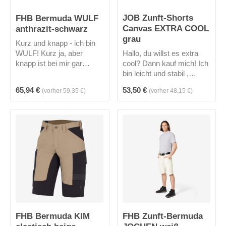
JOB Zunft-Shorts
FHB Bermuda WULF
Canvas EXTRA COOL
anthrazit-schwarz
grau
Kurz und knapp - ich bin
WULF! Kurz ja, aber
Hallo, du willst es extra
knapp ist bei mir gar
cool? Dann kauf mich! Ich
nichts. Durch mein
bin leicht und stabil ,
elastisches Obermaterial,
besitze aus Cordura®
Regulärer Preis:
Regulärer Preis:
65,94 €
53,50 €
(vorher 59,35 €)
(vorher 48,15 €)
meiner ergonomischen
verstärkte Vordertaschen ,
Schnittführung, den
2 Gesäßtaschen aus
elastischen Seitenkeilen,
Cordura® und eine
der höher geschnittene
Zollstocktasche aus
Bund im Rücken biete ich
Cordura® sowie eine
deutlich mehr
Smartphonetasche aus
Bewegungsfreiheit.
Cordura®
Bauarbeiterdekolleté - ade!
Jeweils eine Handy - und
eine Zollstocktasche links
und rechts sowie diverse
Volumentaschen auf
FHB Bermuda KIM
FHB Zunft-Bermuda
beiden Seiten, lassen
mich gut da stehen.