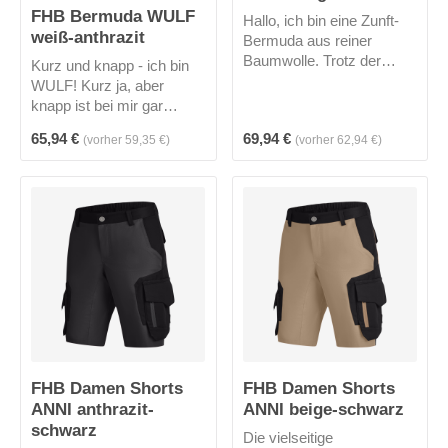
FHB Bermuda WULF
Hallo, ich bin eine Zunft-
weiß-anthrazit
Bermuda aus reiner
Baumwolle. Trotz der
Kurz und knapp - ich bin
Dicke meines Stoffes,
WULF! Kurz ja, aber
eignet sich der Zwirn-
knapp ist bei mir gar
Doppel-Pilot Stoff ideal für
nichts. Durch mein
Regulärer Preis:
Regulärer Preis:
65,94 €
69,94 €
den Sommer, da er
(vorher 59,35 €)
(vorher 62,94 €)
elastisches Obermaterial,
angenehm zu tragen ist
meiner ergonomischen
und Feuchtigkeit
Schnittführung, den
absorbiert. Mich gibt es in
elastischen Seitenkeilen,
3 Farben.
der höher geschnittene
Bund im Rücken biete ich
deutlich mehr
Bewegungsfreiheit.Bauarb
eiterdekolleté - ade!
Jeweils eine Handy - und
eine Zollstocktasche links
und rechts sowie diverse
FHB Damen Shorts
FHB Damen Shorts
Volumentaschen auf
beiden Seiten, lassen
ANNI anthrazit-
ANNI beige-schwarz
mich gut da stehen.
schwarz
Die vielseitige