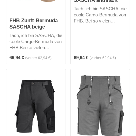
SASCHA anthrazit
Handytasche und
Tach, ich bin SASCHA, die
dehnbare Volumentasche
coole Cargo-Bermuda von
mit herausnehmbarem
FHB Zunft-Bermuda
FHB. Bei so vielen
Magnetkopf sind meine
SASCHA beige
Taschen, ist alles am
zusätzlichen Highlights.
Mann! 2 Zollstocktaschen
Tach, ich bin SASCHA, die
inkl. 2 darauf liegenden
coole Cargo-Bermuda von
Smartphonetaschen, 2
FHB.Bei so vielen
Cargotaschen, 2
Taschen, ist alles am
Regulärer Preis:
Regulärer Preis:
Gesäßtaschen mit
69,94 €
69,94 €
(vorher 62,94 €)
(vorher 62,94 €)
Mann! 2 Zollstocktaschen
Klettverschluss und 2
inkl. 2 darauf liegenden
Seitentaschen.Wer hat
Smartphonetaschen, 2
hier die Hose voll?Mich
Cargotaschen, 2
gibt es in 3 Farben.
Gesäßtaschen mit
Klettverschluss und 2
Seitentaschen. Wer hat
hier die Hose voll? Mich
gibt es in 3 Farben.