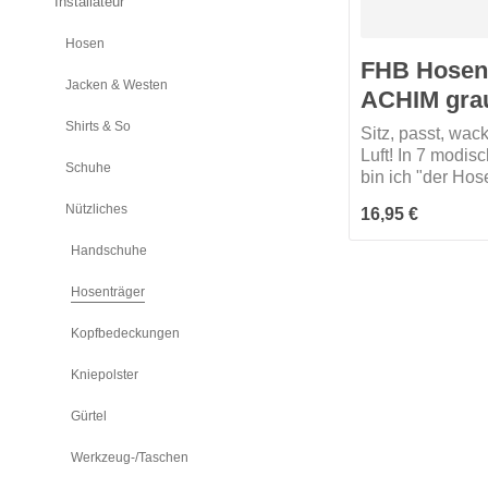
Installateur
Hosen
FHB Hosen
Jacken & Westen
ACHIM gra
Shirts & So
Sitz, passt, wack
Luft! In 7 modis
Schuhe
bin ich "der Hosenträger"
für Hosenträger.
Nützliches
Regulärer Preis:
16,95 €
Handschuhe
Hosenträger
Kopfbedeckungen
Kniepolster
Gürtel
Werkzeug-/Taschen