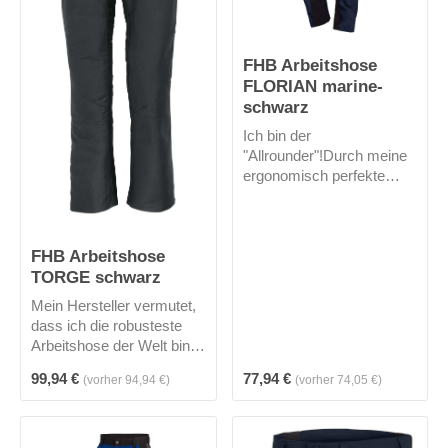
FHB Arbeitshose
FLORIAN marine-
schwarz
Ich bin der
"Allrounder"!Durch meine
ergonomisch perfekte
Schnittführung, elastische
Seitenkeile und einen
höher geschnittenen Bund
FHB Arbeitshose
im Rücken bin ich mit
TORGE schwarz
meiner
Materialzusammensetzun
Mein Hersteller vermutet,
g unschlagbar -
dass ich die robusteste
tragbar!Kniepolstertasche
Arbeitshose der Welt bin.
n aus Cordura mit
Zu dick aufgetragen? -
Einschubmöglichkeit von
Regulärer Preis:
Regulärer Preis:
99,94 €
77,94 €
(vorher 94,94 €)
(vorher 74,05 €)
Naja, mit meinem
oben, Handytasche, einer
Englisch Leder und 520
Zollstocktasche rechts wie
g/m² finde ich, kann man
links und diverse
die Aussage durchaus