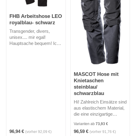
FHB Arbeitshose LEO
royalblau- schwarz
Transgender, divers,
unisex.... mir egal!
Hauptsache bequem! Ich
bin eine elastische
Arbeitshose aus dem
Haus FHB. Mich können
Handwerker und
MASCOT Hose mit
Handwerkerinnen tragen.
Ein Teil meines
Knietaschen
Oberstoffes ist aus
steinblau/
Canvas, der andere Teil
schwarzblau
besteht aus einem 4 Wege
Hi! Zahlreich Einsätze sind
Stretch, was mich zum
aus elastischem Material,
einen robust und zum
die eine einzigartige
anderen super bequem
Bewegungsfreiheit bieten.
macht. Meine Taschen wie
Varianten ab
73,93 €
Leichte Gewebequalität
die Knietaschen, Messer-,
Regulärer Preis:
Regulärer Preis:
96,94 €
96,59 €
(vorher 92,09 €)
(vorher 91,76 €)
mit hohem
Stift-, und