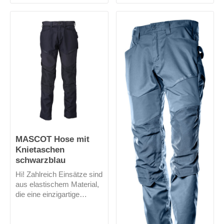
Baumwollanteil. Damit bin
Zollstocktaschen sind alle
ich optimal für die Arbeit in
aus Cordura und bieten
wärmenden Umgebungen.
somit eine lange
Meine verstellbaren
Lebensdauer.
Knietaschen sind aus
strapazierfähigem
Cordura. OEKO-TEX®
STANDARD 100
MASCOT Hose mit
Knietaschen
schwarzblau
Hi! Zahlreich Einsätze sind
aus elastischem Material,
die eine einzigartige
Bewegungsfreiheit bieten.
Leichte Gewebequalität