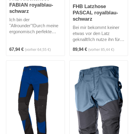
FABIAN royalblau-
FHB Latzhose
schwarz
PASCAL royalblau-
schwarz
Ich bin der
"Allrounder"!Durch meine
Bei mir bekommt keiner
ergonomisch perfekte
etwas vor den Latz
Schnittführung, elastische
geknallt!Ich nutze ihn für
Seitenkeile und einen
eine Brust- und Stifttasche
Regulärer Preis:
Regulärer Preis:
67,94 €
89,94 €
höher geschnittenen Bund
(vorher 64,55 €)
(vorher 85,44 €)
mit Reißverschluss.
im Rücken bin ich mit
Meine elastischen
meiner
Seitenkeile bieten
Materialzusammensetzun
angenehmen
g unschlagbar - tragbar!1
Tragekomfort. Diverse
Handytasche, eine
Taschenlösungen und
Zollstocktasche rechts wie
meine Kniepolstertaschen
links und 2 geräumige
aus Cordura mit
Gesäßtaschen runden
Einschubmöglichkeiten
mein Profil als Allrounder
von oben machen mich zu
ab.Ab auf die Baustelle!
deinem idealen Begleiter
auf jeder Baustelle.