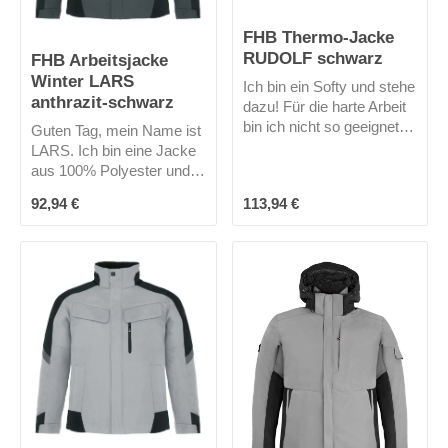
kaufen!
FHB Thermo-Jacke
RUDOLF schwarz
FHB Arbeitsjacke
Winter LARS
Ich bin ein Softy und stehe
anthrazit-schwarz
dazu! Für die harte Arbeit
bin ich nicht so geeignet,
Guten Tag, mein Name ist
aber es gibt ja auch noch
LARS. Ich bin eine Jacke
den Feierabend und die
aus 100% Polyester und
Freizeit. Durch meine
wasserabweisend. Ich
Regulärer Preis:
Regulärer Preis:
92,94 €
113,94 €
Primaloft-Ausstattung
habe keine Kapuze, aber
halte ich dich schön warm
meine 2 Fronttaschen mit
und bin atmungsaktiv.
Reißverschluss, meine 2
Stylish, aber nicht
Brusttaschen mit
zünftig!Mich gibt es nur in
Reißverschluss und eine
schwarz.
Stifttasche am Arm sorgen
dafür, dass du alles "am
Mann" hast, was du so
brauchst. Selbst für ein
iPad oder Tablet hätte ich
Platz in einer meiner
großen Innentaschen.