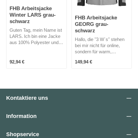
FHB Arbeitsjacke
Winter LARS grau-
FHB Arbeitsjacke
schwarz
GEORG grau-
schwarz
Guten Tag, mein Name ist
LARS. Ich bin eine Jacke
Hallo, die "3 W´s" stehen
aus 100% Polyester und
bei mir nicht für online,
wasserabweisend. Ich
sondern für warm,
habe keine Kapuze, aber
winddicht und
meine 2 Fronttaschen mit
Regulärer Preis:
Regulärer Preis:
92,94 €
149,94 €
wasserabweisend. Durch
Reißverschluss, meine 2
meine Primaloft-Fütterung
Brusttaschen mit
bin ich der ideale Begleiter
Reißverschluss und eine
für Outdoor-Tätigkeiten.
Stifttasche am Arm sorgen
Ich bin zudem ein
dafür, dass du alles "am
Leichtgewicht mit meinen
Kontaktiere uns
Mann" hast, was du so
260 g/m² und bestehe aus
brauchst. Selbst für ein
100% Polyester. Meine
iPad oder Tablet hätte ich
Kapuze ist
Information
Platz in einer meiner
abnehmbar.Also, gut das
großen Innentaschen.
du online bist, um mich zu
kaufen!
Shopservice