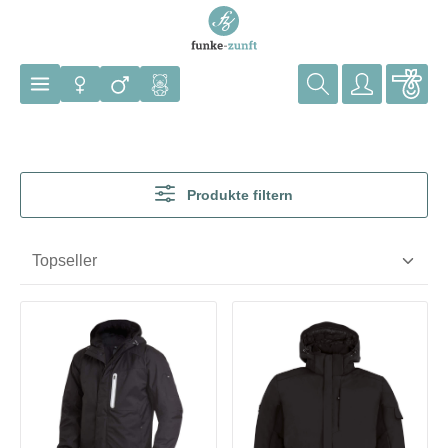
Zum Hauptinhalt springen
Produkte filtern