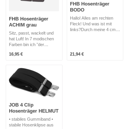
FHB Hosenträger
BODO
FHB Hosenträger
Hallo! Alles am rechten
Fleck! Und was ist mit
ACHIM grau
links?Durch meine 4 cm
Sitz, passt, wackelt und
breiten Herkulesträger auf
hat Luft! In 7 modischen
120 cm Länge und das
Farben bin ich "der
Echtlederrückenkreuz
Hosenträger" für
bleibt alles da, wo es
Regulärer Preis:
Regulärer Preis:
16,95 €
21,94 €
Hosenträger.
hingehört.Rechts wie
links! Und dadurch bin ich
auch optisch ein echter
Hingucker. Sehr gut
arbeite ich mit KARL-
HEINZ von FHB und
ANTON von FHB
zusammen. Mich gibt es
JOB 4 Clip
nur in schwarz.
Hosenträger HELMUT
• stabiles Gummiband •
stabile Hosenklipse aus