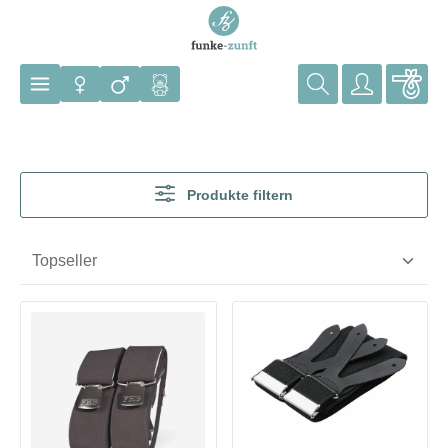
Zum Hauptinhalt springen
Produkte filtern