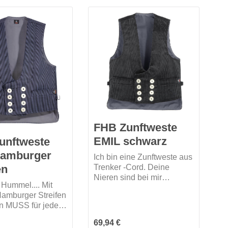
regulieren. Meine
zweireihige Schließung mit
8 Perlmuttimitatknöpfen
machen meine zünftige
Optik perfekt.
FHB Zunftweste
EMIL schwarz
unftweste
amburger
Ich bin eine Zunftweste aus
en
Trenker -Cord. Deine
Nieren sind bei mir
Hummel.... Mit
geschützt, durch einen
amburger Streifen
länger geschnittenen
in MUSS für jeden
Rücken. Meine zweireihige
 Die 2
Schließung mit acht
 Preis:
Regulärer Preis:
69,94 €
hnallgurte bieten