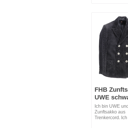
verleihen mir ei
Optik. Zum verb
Tragekomfort un
Regulierung der
verhilft mein
Rückenschnallgu
gibt es in 3 Farb
FHB Zunft
UWE schw
Ich bin UWE und
Zunftsakko aus
Trenkercord. Ich
bequem geschni