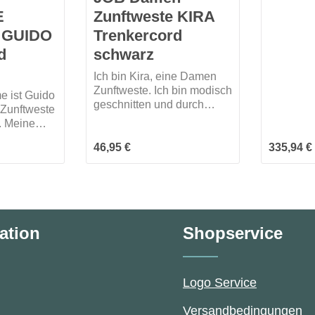
E
Zunftweste KIRA
schmale 
Figur glä
e GUIDO
Trenkercord
Cord, me
d
schwarz
Perlmutt
Einfassu
Ich bin Kira, eine Damen
bestätig
Zunftweste. Ich bin modisch
e ist Guido
Wertigkei
geschnitten und durch
 Zunftweste
Feier dar
meinen verstellbaren
. Meine
begleiten
Rückenschnallgurt kann ich
aditionell
in schwar
Regulärer Preis:
Regulärer
mich gut auf dich einstellen.
46,95 €
335,94 €
besitze
Mich gibt es nur in schwarz.
en.
, ist meine
lierung
ation
Shopservice
Logo Service
Versandbedingungen