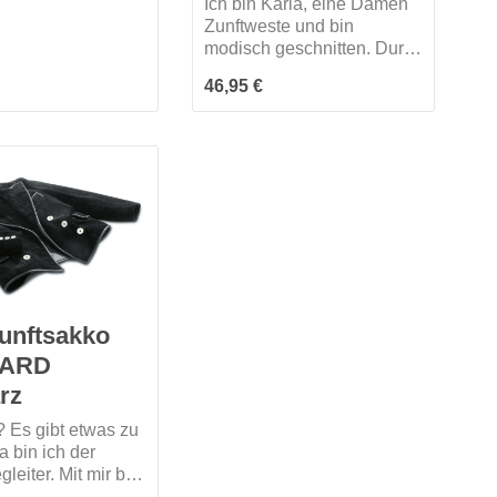
t! Mich gibt es nur
Ich bin Karla, eine Damen
z.
Zunftweste und bin
modisch geschnitten. Durch
meinen verstellbaren
 Preis:
Regulärer Preis:
46,95 €
Rückenschnallgurt kann ich
mich gut auf dich einstellen.
Mich gibt es nur in schwarz.
unftsakko
ARD
rz
? Es gibt etwas zu
a bin ich der
leiter. Mit mir bist
ngezogen. Meine