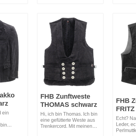
ne zünftige
guten Tr
Perlmuttimitatknöpfe,
esserten
optimale
Rückenteil aus der
d zur
auf einem
gleichen Qualität wie
 Passform
kann... h
Vorderteil, 2
eine zwei
Rückenschnallgurte
rt. Mich
Schließu
en.
Knöpfen 
Rücken w
Stoff dra
Schutz d
sakko
FHB Zunftweste
FHB Z
arz
THOMAS schwarz
FRITZ
 ein
Hi, ich bin Thomas. Ich bin
Echt? Na 
eine gefütterte Weste aus
Leder, ec
 bin
Trenkercord. Mit meinen
Perlmuttk
tten und
Knöpfen aus Perlmuttimitat