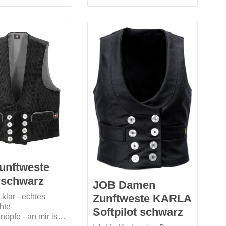
Permulttimitatknöpfen
agekomfort und
geben mir einen zünftigen
 Passform. Da man
Look.Mich gibt es in 3
 Bein nicht stehen
Farben.
abe ich mich für
reihige
ng mit acht
entschieden. Beim
urde etwas mehr
n gelassen, zum
einer Nieren.
unftweste
 schwarz
JOB Damen
Zunftweste KARLA
klar - echtes
hte
Softpilot schwarz
nöpfe - an mir ist