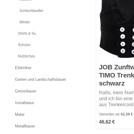
Schlechtwetter
Winter
Shirts & So
Schuhe
Nützliches
JOB Zunft
Elektriker
TIMO Trenk
Garten und Landschaftsbauer
schwarz
Gerüstbauer
Hallo, mein Nam
und ich bin eine
Installateur
aus Trenkercord
Schließung ist tr
Varianten ab
42,39 €
Maler
2-reihig und ich 
Regulärer Preis:
46,62 €
einen Schalkrag
Metallbauer