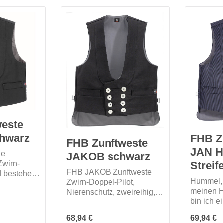
Farben.
weste
hwarz
FHB Z
FHB Zunftweste
JAN H
ne
JAKOB schwarz
Streif
Zwirn-
FHB JAKOB Zunftweste
d bestehe
Hummel, 
Zwirn-Doppel-Pilot,
wolle.
meinen H
Nierenschutz, zweireihig,
g
bin ich e
achtknöpfig, 2
Hippster!
Außentaschen, 1
öpfe
Regulärer Preis:
Regulärer
68,94 €
69,94 €
Rückensc
Innentasche mit Klett,