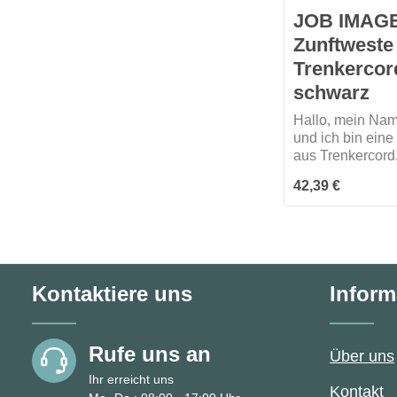
JOB IMAG
Zunftwest
Trenkercor
schwarz
Hallo, mein Nam
und ich bin eine
aus Trenkercord
Schließung ist tr
Regulärer Preis:
42,39 €
2-reihig und ich 
einen Schalkrag
Besonders an mir
rot/blaue Paspe
Kontaktiere uns
Inform
Rufe uns an
Über uns
Ihr erreicht uns
Kontakt