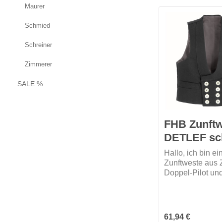
Maurer
Schmied
Schreiner
Zimmerer
SALE %
FHB Zunft
DETLEF sc
Hallo, ich bin ei
Zunftweste aus 
Doppel-Pilot un
aus reiner Baum
Meine zweireihi
angebrachten 8
Perlmuttimitatkn
Regulärer Preis:
61,94 €