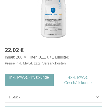
Regulärer Preis:
22,02 €
Inhalt:
200 Milliliter
(0,11 € / 1 Milliliter)
Preise inkl. MwSt. zzgl. Versandkosten
inkl. MwSt. Privatkunde
exkl. MwSt.
Geschäftskunde
Produkt Anzahl: Gib den gewünschten Wert ein od