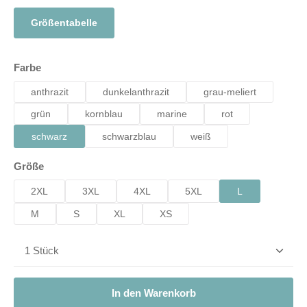
Größentabelle
auswählen
Farbe
anthrazit
dunkelanthrazit
grau-meliert
grün
kornblau
marine
rot
schwarz
schwarzblau
weiß
auswählen
Größe
2XL
3XL
4XL
5XL
L
M
S
XL
XS
Produkt Anzahl: Gib den gewünschten Wert ein od
In den Warenkorb