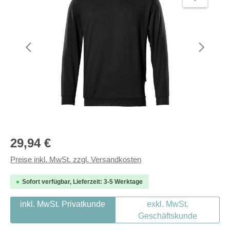
Regulärer Preis:
29,94 €
Preise inkl. MwSt. zzgl. Versandkosten
Sofort verfügbar, Lieferzeit: 3-5 Werktage
inkl. MwSt. Privatkunde
exkl. MwSt.
Geschäftskunde