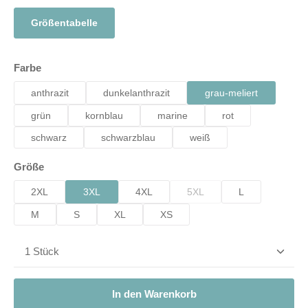
Größentabelle
auswählen
Farbe
anthrazit
dunkelanthrazit
grau-meliert
grün
kornblau
marine
rot
schwarz
schwarzblau
weiß
auswählen
Größe
2XL
3XL
4XL
5XL
L
(Diese Option ist zurzeit nicht 
M
S
XL
XS
Produkt Anzahl: Gib den gewünschten Wert ein od
In den Warenkorb