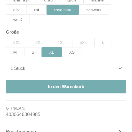
anthrazit
grau
grün
marine
oliv
rot
royalblau
schwarz
weiß
auswählen
Größe
2XL
3XL
4XL
5XL
L
(Diese Option ist zurzeit nicht verfügbar.)
(Diese Option ist zurzeit nicht verfügbar.)
(Diese Option ist zurzeit nicht verfügbar.)
(Diese Option ist zurzeit nicht 
M
S
XL
XS
Produkt Anzahl: Gib den gewünschten Wert ein od
In den Warenkorb
GTIN/EAN:
4030646304985
Beschreibung