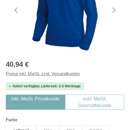
Regulärer Preis:
40,94 €
Preise inkl. MwSt. zzgl. Versandkosten
Sofort verfügbar, Lieferzeit: 3-5 Werktage
inkl. MwSt. Privatkunde
exkl. MwSt.
Geschäftskunde
auswählen
Farbe