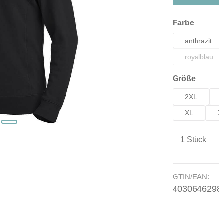
auswä
Farbe
anthrazit
royalblau
(Diese O
auswä
Größe
2XL
XL
Produkt A
GTIN/EAN:
403064629