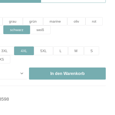
hlen
grau
grün
marine
oliv
rot
schwarz
weiß
ption ist zurzeit nicht verfügbar.)
hlen
3XL
4XL
5XL
L
M
S
XS
nzahl: Gib den gewünschten Wert ein oder ben
In den Warenkorb
8598