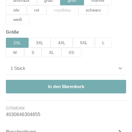
anthrazit
grau
grün
marine
oliv
rot
royalblau
schwarz
(Diese Option ist zurzeit nicht verfügbar.)
weiß
auswählen
Größe
2XL
3XL
4XL
5XL
L
M
S
XL
XS
Produkt Anzahl: Gib den gewünschten Wert ein od
In den Warenkorb
GTIN/EAN:
4030646304855
Beschreibung