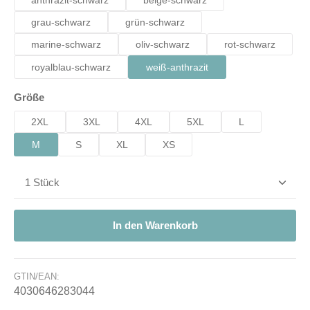
anthrazit-schwarz
beige-schwarz
grau-schwarz
grün-schwarz
marine-schwarz
oliv-schwarz
rot-schwarz
royalblau-schwarz
weiß-anthrazit
auswählen
Größe
2XL
3XL
4XL
5XL
L
M
S
XL
XS
Produkt Anzahl: Gib den gewünschten Wert ein od
In den Warenkorb
GTIN/EAN:
4030646283044