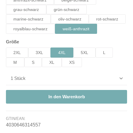
anthrazit-schwarz
beige-schwarz
grau-schwarz
grün-schwarz
marine-schwarz
oliv-schwarz
rot-schwarz
royalblau-schwarz
weiß-anthrazit
auswählen
Größe
2XL
3XL
4XL
5XL
L
M
S
XL
XS
Produkt Anzahl: Gib den gewünschten Wert ein od
In den Warenkorb
GTIN/EAN:
4030646314557