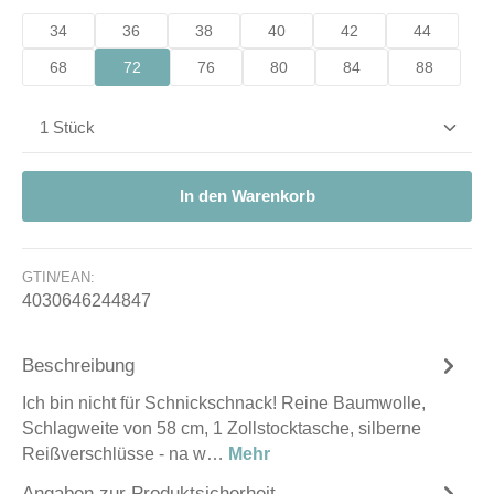
34
36
38
40
42
44
68
72
76
80
84
88
Produkt Anzahl: Gib den gewünschten Wert ein od
In den Warenkorb
GTIN/EAN:
4030646244847
Beschreibung
Ich bin nicht für Schnickschnack! Reine Baumwolle,
Schlagweite von 58 cm, 1 Zollstocktasche, silberne
Reißverschlüsse - na w…
Mehr
Angaben zur Produktsicherheit