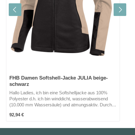
FHB Damen Softshell-Jacke JULIA beige-
schwarz
Hallo Ladies, ich bin eine Softshelljacke aus 100%
Polyester d.h. ich bin winddicht, wasserabweisend
(10.000 mm Wassersäule) und atmungsaktiv. Durch
meine körpernahe Passform schmeichle ich deiner
Regulärer Preis:
92,94 €
Figur. Meine Kapuze kann man abnehmen. Für so
"dies und das" halte ich 2 große Seitentaschen mit
Reißverschluss und eine Brusttasche bereit. Wer