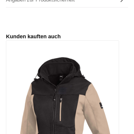
Produktgalerie überspringen
Kunden kauften auch