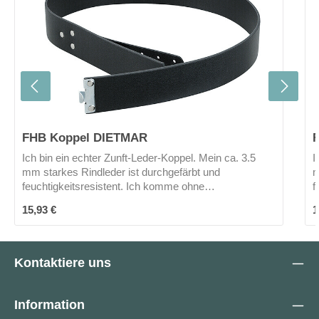
FHB Koppel DIETMAR
Ich bin ein echter Zunft-Leder-Koppel. Mein ca. 3.5
I
mm starkes Rindleder ist durchgefärbt und
m
feuchtigkeitsresistent. Ich komme ohne
f
Koppelschloss und mich gibt es (leider?) nur in
K
Regulärer Preis:
R
15,93 €
1
schwarz. Dank meiner Breite von 40 mm passe ich in
s
fast alle Hosen.Gefertigt werde ich in der Nähe von
f
Bielfeld - also made in Germany!
B
Kontaktiere uns
Information