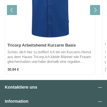
Tricorp Arbeitshemd Kurzarm Basis
T
Schön, dich hier zu treffen! Ich bin ein Kurzarm-Hemd
S
aus dem Hause Tricorp.Ich kleide Männer wie Frauen
a
gleichermaßen und habe deshalb eine reguläre
g
Passform. Meine Materialzusammensetzung
P
Regulärer Preis:
R
30,94 €
3
unterstützt die Bewegungsfreiheit. 2 aufgesetzte
u
Brusttaschen und ein Button-Down Kragen runden
B
mein Profil ab.Neugierig?Mich gibt es in 3 Farben.
m
Kontaktiere uns
Information