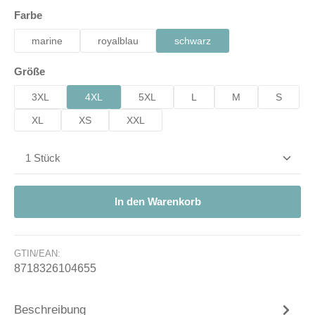
auswählen
Farbe
marine
royalblau
schwarz
auswählen
Größe
3XL
4XL
5XL
L
M
S
XL
XS
XXL
Produkt Anzahl: Gib den gewünschten Wert ein od
In den Warenkorb
GTIN/EAN:
8718326104655
Beschreibung