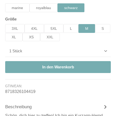
marine
royalblau
schwarz
auswählen
Größe
3XL
4XL
5XL
L
M
S
XL
XS
XXL
Produkt Anzahl: Gib den gewünschten Wert ein od
In den Warenkorb
GTIN/EAN:
8718326104419
Beschreibung
Schön, dich hier zu treffen! Ich bin ein Kurzarm-Hemd