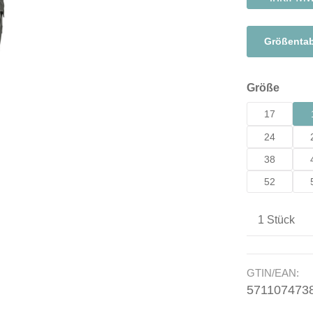
Größentab
auswä
Größe
17
24
38
52
Produkt A
GTIN/EAN:
571107473