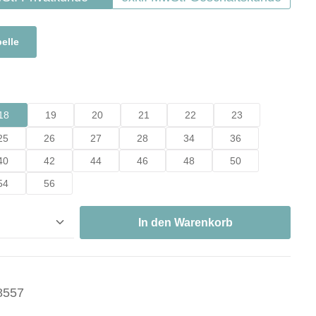
elle
hlen
18
19
20
21
22
23
25
26
27
28
34
36
40
42
44
46
48
50
54
56
nzahl: Gib den gewünschten Wert ein oder ben
In den Warenkorb
8557