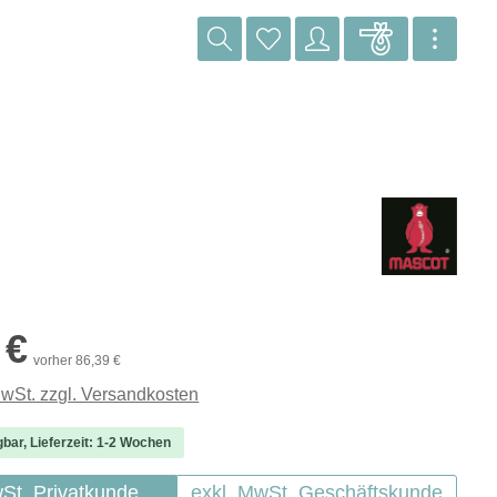
reis:
 €
vorher 86,39 €
MwSt. zzgl. Versandkosten
gbar, Lieferzeit: 1-2 Wochen
wSt. Privatkunde
exkl. MwSt. Geschäftskunde