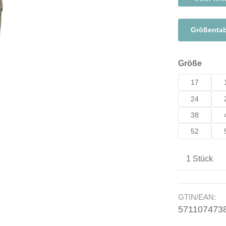
Größentab
auswä
Größe
17
24
38
52
Produkt A
GTIN/EAN:
571107473