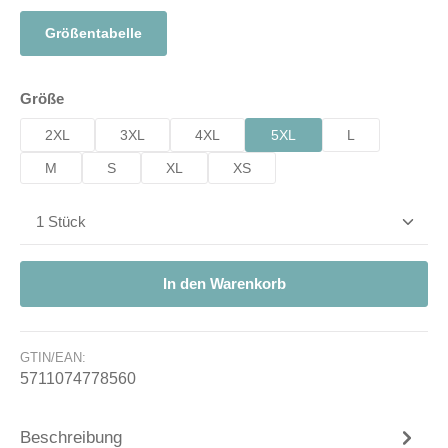
Größentabelle
auswählen
Größe
2XL
3XL
4XL
5XL
L
M
S
XL
XS
Produkt Anzahl: Gib den gewünschten Wert ein od
In den Warenkorb
GTIN/EAN:
5711074778560
Beschreibung