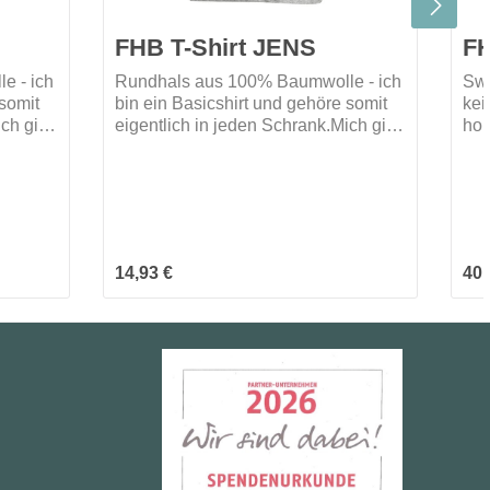
FHB T-Shirt JENS
FH
e - ich
Rundhals aus 100% Baumwolle - ich
Swe
 somit
bin ein Basicshirt und gehöre somit
kei
ch gibt
eigentlich in jeden Schrank.Mich gibt
hoh
n.Wann
es in 9 verschiedenen Farben.Wann
ang
darf ich bei dir einziehen?
atm
Pas
gut
som
tro
Regulärer Preis:
Reg
14,93 €
40,
bea
ver