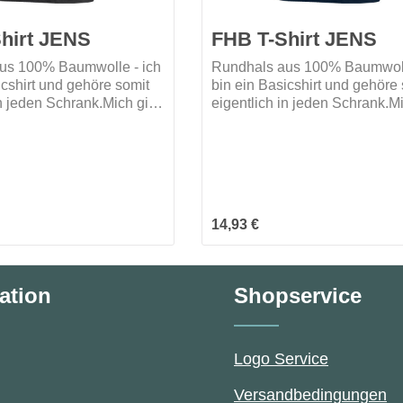
hirt JENS
FHB T-Shirt JENS
us 100% Baumwolle - ich
Rundhals aus 100% Baumwoll
icshirt und gehöre somit
bin ein Basicshirt und gehöre
in jeden Schrank.Mich gibt
eigentlich in jeden Schrank.Mi
rschiedenen Farben.Wann
es in 9 verschiedenen Farbe
 dir einziehen?
darf ich bei dir einziehen?
reis:
Regulärer Preis:
14,93 €
ation
Shopservice
Logo Service
Versandbedingungen