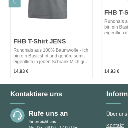
FHB T-S
Rundhals a
bin ein Bas
eigentlich 
es in 9 ve
FHB T-Shirt JENS
darf ich bei
Rundhals aus 100% Baumwolle - ich
bin ein Basicshirt und gehöre somit
eigentlich in jeden Schrank.Mich gibt
es in 9 verschiedenen Farben.Wann
Regulärer Preis:
Regulärer P
14,93 €
14,93 €
darf ich bei dir einziehen?
Kontaktiere uns
Inform
Rufe uns an
Über uns
Ihr erreicht uns
Kontakt
Mo.-Do.: 08:00 - 17:00 Uhr