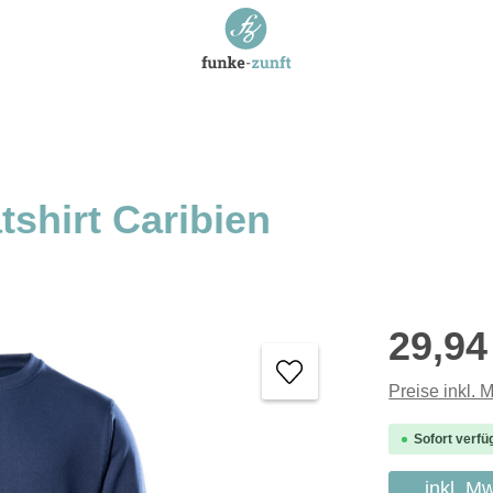
shirt Caribien
Regulärer P
29,94
Preise inkl. 
Sofort verfü
inkl. M