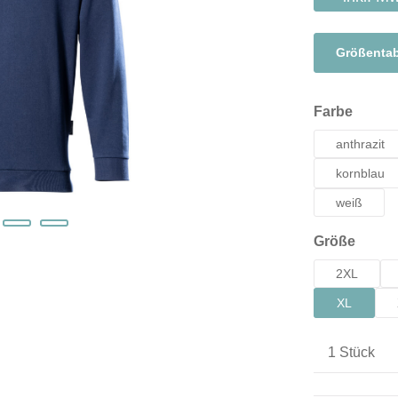
Größentab
auswä
Farbe
anthrazit
kornblau
weiß
auswä
Größe
2XL
XL
Produkt A