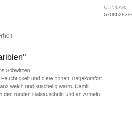
GTIN/EAN:
570862828
rheit
ribien"
ins Schwitzen.
Feuchtigkeit und biete hohen Tragekomfort.
 ganz weich und kuschelig warm. Damit
an den runden Halsauschnitt und an Ärmeln