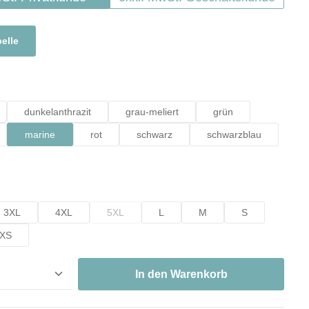
elle
hlen
dunkelanthrazit
grau-meliert
grün
marine
rot
schwarz
schwarzblau
hlen
3XL
4XL
5XL
L
M
S
(Diese Option ist zurzeit nicht verfügbar.)
XS
nzahl: Gib den gewünschten Wert ein oder ben
In den Warenkorb