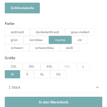
Größentabelle
auswählen
Farbe
anthrazit
dunkelanthrazit
grau-meliert
grün
kornblau
marine
rot
schwarz
schwarzblau
weiß
auswählen
Größe
2XL
3XL
4XL
5XL
L
(Diese Option ist zurzeit nicht 
M
S
XL
XS
Produkt Anzahl: Gib den gewünschten Wert ein od
In den Warenkorb