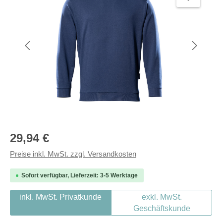
Regulärer Preis:
29,94 €
Preise inkl. MwSt. zzgl. Versandkosten
Sofort verfügbar, Lieferzeit: 3-5 Werktage
inkl. MwSt. Privatkunde
exkl. MwSt.
Geschäftskunde