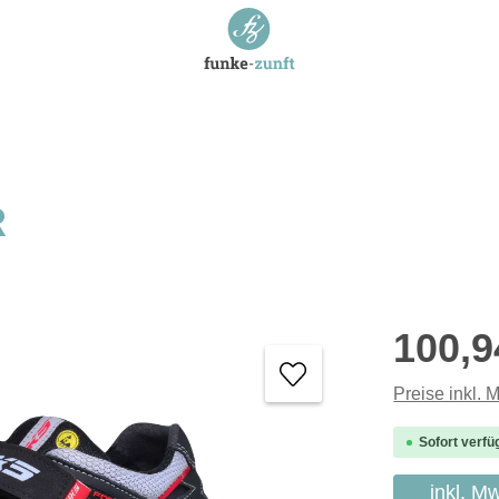
R
Regulärer P
100,9
Preise inkl. 
Sofort verfü
inkl. M