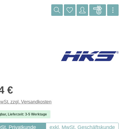
reis:
4 €
MwSt. zzgl. Versandkosten
gbar, Lieferzeit: 3-5 Werktage
wSt. Privatkunde
exkl. MwSt. Geschäftskunde