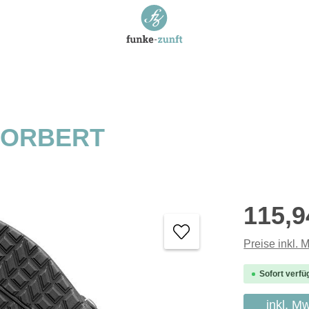
 NORBERT
Regulärer P
115,9
Preise inkl. 
Sofort verfü
inkl. M