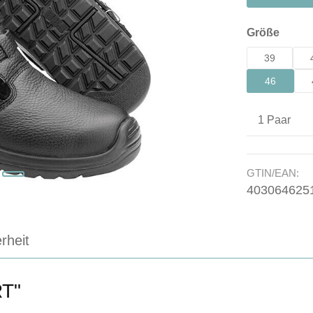
auswä
Größe
39
46
Produkt A
GTIN/EAN:
403064625
rheit
RT"