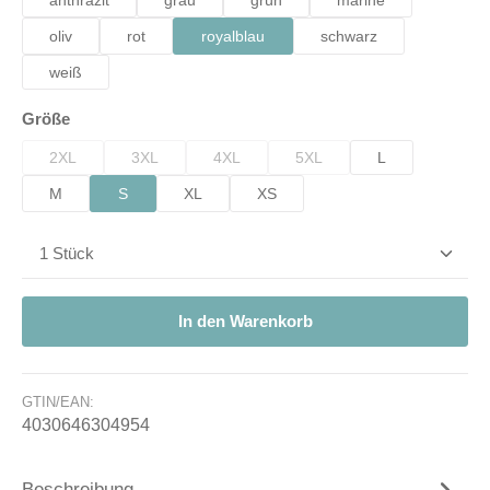
anthrazit
grau
grün
marine
oliv
rot
royalblau
schwarz
weiß
auswählen
Größe
2XL
3XL
4XL
5XL
L
(Diese Option ist zurzeit nicht verfügbar.)
(Diese Option ist zurzeit nicht verfügbar.)
(Diese Option ist zurzeit nicht verfügbar.)
(Diese Option ist zurzeit nicht 
M
S
XL
XS
Produkt Anzahl: Gib den gewünschten Wert ein od
In den Warenkorb
GTIN/EAN:
4030646304954
Beschreibung