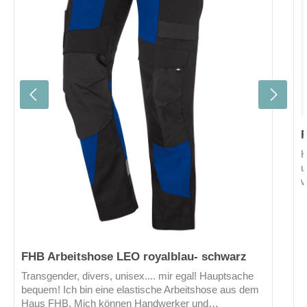
H
u
w
a
a
d
R
v
FHB Arbeitshose LEO royalblau- schwarz
S
Transgender, divers, unisex.... mir egal! Hauptsache
u
bequem! Ich bin eine elastische Arbeitshose aus dem
f
Haus FHB. Mich können Handwerker und