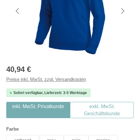
Regulärer Preis:
40,94 €
Preise inkl. MwSt. zzgl. Versandkosten
Sofort verfügbar, Lieferzeit: 3-5 Werktage
inkl. MwSt. Privatkunde
exkl. MwSt.
Geschäftskunde
auswählen
Farbe