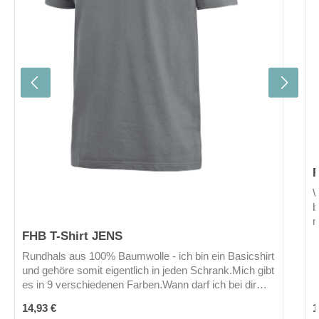
W
b
m
FHB T-Shirt JENS
z
Rundhals aus 100% Baumwolle - ich bin ein Basicshirt
und gehöre somit eigentlich in jeden Schrank.Mich gibt
es in 9 verschiedenen Farben.Wann darf ich bei dir
einziehen?
Regulärer Preis:
R
14,93 €
1