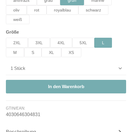
anthrazit
grau
grün
marine
oliv
rot
royalblau
schwarz
weiß
auswählen
Größe
2XL
3XL
4XL
5XL
L
M
S
XL
XS
Produkt Anzahl: Gib den gewünschten Wert ein od
In den Warenkorb
GTIN/EAN:
4030646304831
Beschreibung