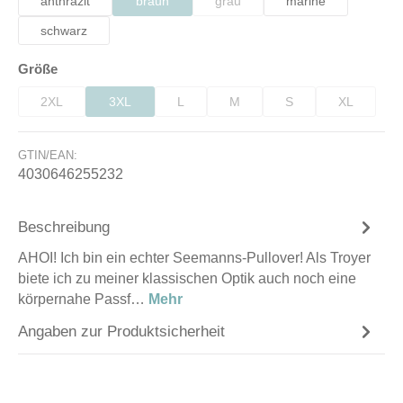
anthrazit
braun
grau
marine
(Diese Option ist zurzeit nicht verfügbar.)
(Diese Option ist zurzeit nicht verfüg
schwarz
auswählen
Größe
2XL
3XL
L
M
S
XL
(Diese Option ist zurzeit nicht verfügbar.)
(Diese Option ist zurzeit nicht verfügbar.)
(Diese Option ist zurzeit nicht verfügbar.)
(Diese Option ist zurzeit nicht verfü
(Diese Option ist zurzeit
(Diese Optio
GTIN/EAN:
4030646255232
Beschreibung
AHOI! Ich bin ein echter Seemanns-Pullover! Als Troyer
biete ich zu meiner klassischen Optik auch noch eine
körpernahe Passf…
Mehr
Angaben zur Produktsicherheit