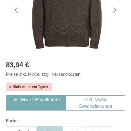
Regulärer Preis:
83,94 €
Preise inkl. MwSt. zzgl. Versandkosten
Nicht mehr verfügbar
inkl. MwSt. Privatkunde
exkl. MwSt.
Geschäftskunde
auswählen
Farbe