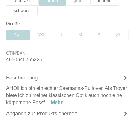
anthrazit
braun
grau
marine
(Diese Option ist zurzeit nicht verfügbar.)
(Diese Option ist zurzeit nicht verfüg
schwarz
auswählen
Größe
2XL
3XL
L
M
S
XL
(Diese Option ist zurzeit nicht verfügbar.)
(Diese Option ist zurzeit nicht verfügbar.)
(Diese Option ist zurzeit nicht verfügbar.)
(Diese Option ist zurzeit nicht verfü
(Diese Option ist zurzeit
(Diese Optio
GTIN/EAN:
4030646255225
Beschreibung
AHOI! Ich bin ein echter Seemanns-Pullover! Als Troyer
biete ich zu meiner klassischen Optik auch noch eine
körpernahe Passf…
Mehr
Angaben zur Produktsicherheit