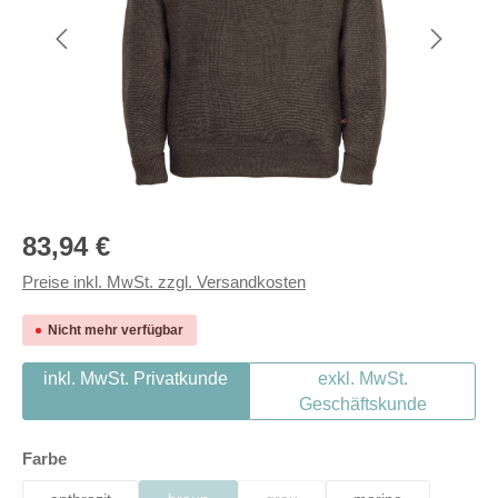
Regulärer Preis:
83,94 €
Preise inkl. MwSt. zzgl. Versandkosten
Nicht mehr verfügbar
inkl. MwSt. Privatkunde
exkl. MwSt.
Geschäftskunde
auswählen
Farbe