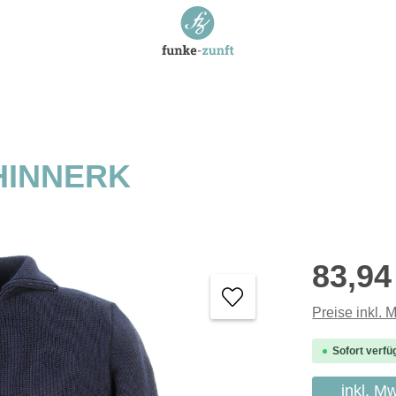
 HINNERK
Regulärer P
83,94
Preise inkl. 
Sofort verfü
inkl. M