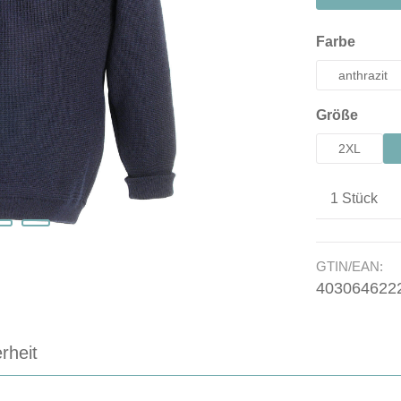
auswä
Farbe
anthrazit
auswä
Größe
2XL
Produkt A
GTIN/EAN:
403064622
rheit