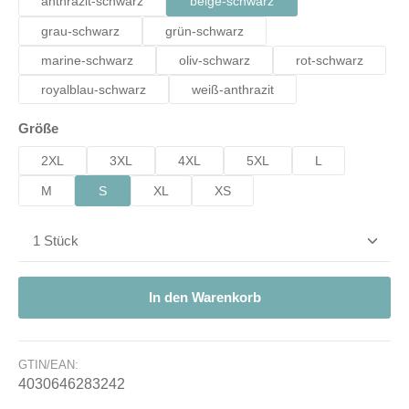
anthrazit-schwarz
beige-schwarz
grau-schwarz
grün-schwarz
marine-schwarz
oliv-schwarz
rot-schwarz
royalblau-schwarz
weiß-anthrazit
auswählen
Größe
2XL
3XL
4XL
5XL
L
M
S
XL
XS
Produkt Anzahl: Gib den gewünschten Wert ein od
In den Warenkorb
GTIN/EAN:
4030646283242