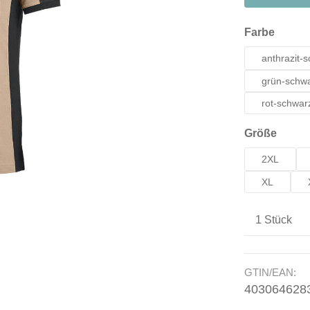
auswä
Farbe
anthrazit-
grün-schw
rot-schwar
auswä
Größe
2XL
XL
Produkt A
GTIN/EAN:
403064628