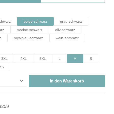
hlen
schwarz
beige-schwarz
grau-schwarz
arz
marine-schwarz
oliv-schwarz
z
royalblau-schwarz
weiß-anthrazit
hlen
3XL
4XL
5XL
L
M
S
XS
nzahl: Gib den gewünschten Wert ein oder ben
In den Warenkorb
3259