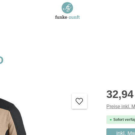
D
Regulärer P
32,94
Preise inkl. 
Sofort verfü
inkl. M