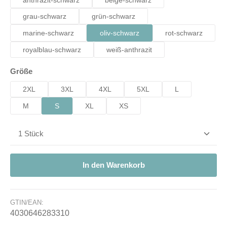
anthrazit-schwarz
beige-schwarz
grau-schwarz
grün-schwarz
marine-schwarz
oliv-schwarz
rot-schwarz
royalblau-schwarz
weiß-anthrazit
auswählen
Größe
2XL
3XL
4XL
5XL
L
M
S
XL
XS
Produkt Anzahl: Gib den gewünschten Wert ein od
In den Warenkorb
GTIN/EAN:
4030646283310