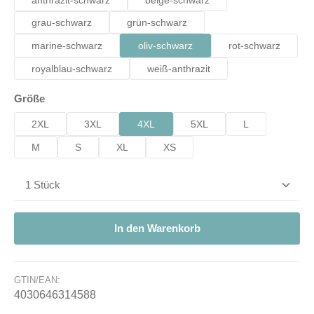
anthrazit-schwarz
beige-schwarz
grau-schwarz
grün-schwarz
marine-schwarz
oliv-schwarz
rot-schwarz
royalblau-schwarz
weiß-anthrazit
auswählen
Größe
2XL
3XL
4XL
5XL
L
M
S
XL
XS
Produkt Anzahl: Gib den gewünschten Wert ein od
In den Warenkorb
GTIN/EAN:
4030646314588